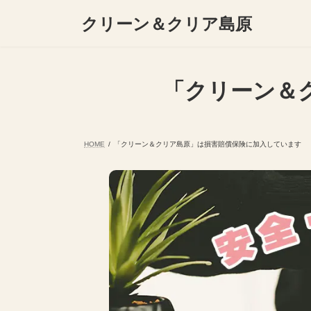
コ
ナ
クリーン＆クリア島原
ン
ビ
テ
ゲ
ン
ー
ツ
シ
へ
ョ
「クリーン＆
ス
ン
キ
に
ッ
移
プ
動
HOME
「クリーン＆クリア島原」は損害賠償保険に加入しています