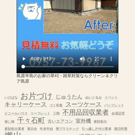
島原半島のお家の草刈・雑草対策ならクリーン＆クリ
ア島原
お片づけ
じゅうたん
いけばな
ぬいぐるみ
イベント
キャリーケース
スーツケース
ゴミ収集
パンフレット
不用品回収業者
ビニールハウス
リーフレット
三階
会場設営
千々石町
室外機
古いエアコン
催し物
家財処分
家財処分業者
展示会
年末年始
廃プラスチック
引っ越し片付け業者
復旧作業