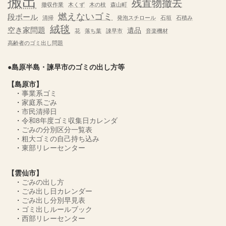
搬出
残置物撤去
撤収作業
木くず
木の枝
森山町
燃えないゴミ
段ボール
清掃
発泡スチロール
石垣
石積み
絨毯
空き家問題
遺品
花
落ち葉
諌早市
音楽機材
高齢者のゴミ出し問題
●島原半島・諫早市のゴミの出し方等
【島原市】
・
事業系ゴミ
・
家庭系ごみ
・
市民清掃日
・
令和8年度ゴミ収集日カレンダ
・
ごみの分別区分一覧表
・
粗大ゴミの自己持ち込み
・
東部リレーセンター
【雲仙市】
・
ごみの出し方
・
ごみ出し日カレンダー
・
ごみ出し分別早見表
・
ゴミ出しルールブック
・
西部リレーセンター