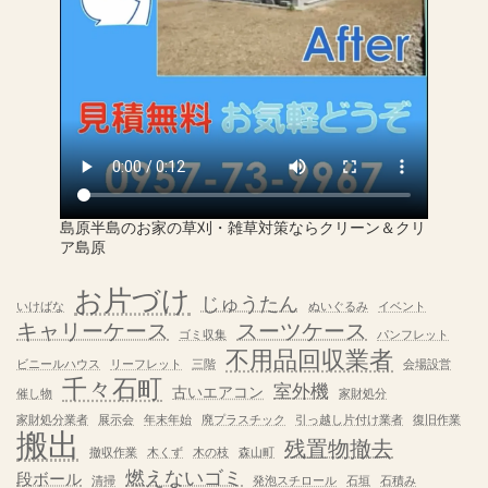
島原半島のお家の草刈・雑草対策ならクリーン＆クリ
ア島原
お片づけ
じゅうたん
いけばな
ぬいぐるみ
イベント
キャリーケース
スーツケース
ゴミ収集
パンフレット
不用品回収業者
ビニールハウス
リーフレット
三階
会場設営
千々石町
室外機
古いエアコン
催し物
家財処分
家財処分業者
展示会
年末年始
廃プラスチック
引っ越し片付け業者
復旧作業
搬出
残置物撤去
撤収作業
木くず
木の枝
森山町
燃えないゴミ
段ボール
清掃
発泡スチロール
石垣
石積み