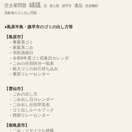
絨毯
空き家問題
遺品
花
落ち葉
諌早市
音楽機材
高齢者のゴミ出し問題
●島原半島・諫早市のゴミの出し方等
【島原市】
・
事業系ゴミ
・
家庭系ごみ
・
市民清掃日
・
令和8年度ゴミ収集日カレンダ
・
ごみの分別区分一覧表
・
粗大ゴミの自己持ち込み
・
東部リレーセンター
【雲仙市】
・
ごみの出し方
・
ごみ出し日カレンダー
・
ごみ出し分別早見表
・
ゴミ出しルールブック
・
西部リレーセンター
【南島原市】
・
ごみ・リサイクル情報