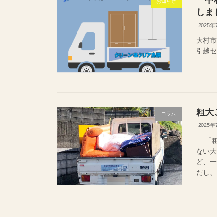
「中
お知らせ
しま
2025年
大村市
引越
粗大
コラム
2025年
「粗
ない大
ど、一
だし、