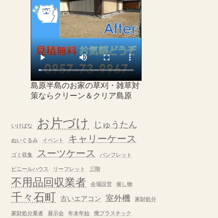
島原半島のお家の草刈・雑草対
策ならクリーン＆クリア島原
お片づけ
じゅうたん
いけばな
キャリーケース
ぬいぐるみ
イベント
スーツケース
ゴミ収集
パンフレット
ビニールハウス
リーフレット
三階
不用品回収業者
会場設営
催し物
千々石町
室外機
古いエアコン
家財処分
家財処分業者
展示会
年末年始
廃プラスチック