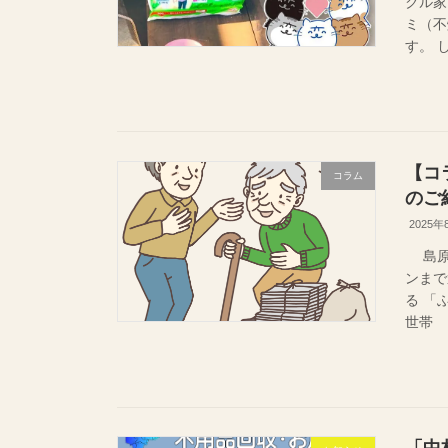
クル家
ミ（不
す。 
【コ
コラム
のご
2025年
島原市
ンまで
る 「
世帯 