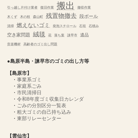
搬出
引っ越し片付け業者
復旧作業
撤収作業
残置物撤去
段ボール
木くず
木の枝
森山町
燃えないゴミ
清掃
発泡スチロール
石垣
石積み
絨毯
空き家問題
遺品
花
落ち葉
諌早市
音楽機材
高齢者のゴミ出し問題
●島原半島・諫早市のゴミの出し方等
【島原市】
・
事業系ゴミ
・
家庭系ごみ
・
市民清掃日
・
令和8年度ゴミ収集日カレンダ
・
ごみの分別区分一覧表
・
粗大ゴミの自己持ち込み
・
東部リレーセンター
【雲仙市】