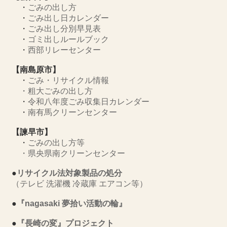
・
ごみの出し方
・
ごみ出し日カレンダー
・
ごみ出し分別早見表
・
ゴミ出しルールブック
・
西部リレーセンター
【南島原市】
・
ごみ・リサイクル情報
・
粗大ごみの出し方
・
令和八年度ごみ収集日カレンダー
・
南有馬クリーンセンター
【諫早市】
・
ごみの出し方等
・
県央県南クリーンセンター
●
リサイクル法対象製品の処分
（テレビ 洗濯機 冷蔵庫 エアコン等）
●
『nagasaki 夢拾い活動の輪』
●
『長崎の変』プロジェクト