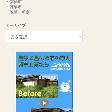
・
雲仙市
・
諫早市
・
除草・剪定
アーカイブ