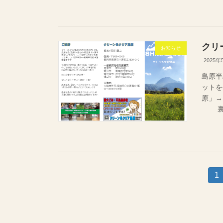
クリ
お知らせ
2025年
島原半
ットを
原」→
裏面 
投
固
1
定
稿
ペ
ー
の
ジ