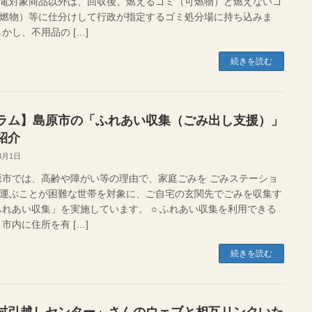
電対象商品以外は、回収後、燃えるゴミ（可燃物）と燃えないゴ
燃物）等に仕分けして行政が指定するゴミ処分場に持ち込みま
しかし、不用品の […]
続きを読む
ラム】島原市の「ふれあい収集（ごみ出し支援）」
紹介
8月1日
では、高齢や障がい等の理由で、家庭ごみを ごみステーショ
運ぶことが困難な世帯を対象に、ご自宅の玄関先でごみを収集す
ふれあい収集」を実施しています。 ○ ふれあい収集を利用できる
市内に住所を有 […]
続きを読む