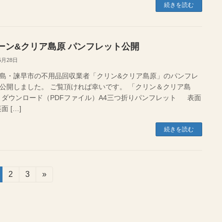
続きを読む
ーン&クリア島原 パンフレット公開
5月28日
島・諫早市の不用品回収業者「クリン&クリア島原」のパンフレ
公開しました。 ご覧頂ければ幸いです。 「クリン＆クリア島
 ダウンロード（PDFファイル）A4三つ折りパンフレット 表面
[…]
続きを読む
固
2
固
3
»
定
定
ペ
ペ
ー
ー
ジ
ジ