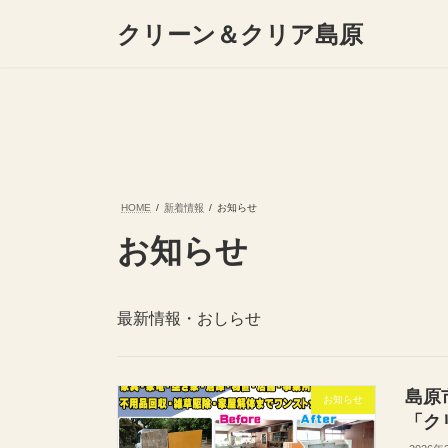
コ
ナ
クリーン＆クリア島原
ン
ビ
テ
ゲ
ン
ー
ツ
シ
へ
ョ
ス
ン
キ
に
ッ
移
プ
動
HOME
新着情報
お知らせ
お知らせ
最新情報・おしらせ
島原
お知らせ
「ク