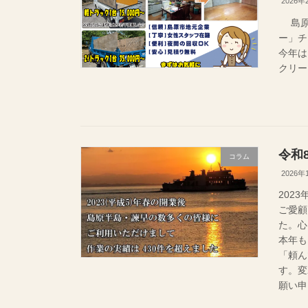
2026年
島原市
ー」チ
今年
クリーン
令和
コラム
2026年
202
ご愛顧
た。心
本年も
「頼ん
す。変
願い申