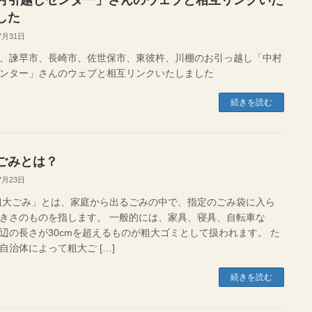
村引越しセンター」さんのウェブと相互リンクいた
した
7月31日
、諫早市、長崎市、佐世保市、東彼杵、川棚のお引っ越し「中村
センター」さんのウェブと相互リンクいたしました
続きを読む
ごみとは？
7月23日
大ごみ」とは、家庭から出るごみの中で、指定のごみ袋に入ら
きさのものを指します。 一般的には、家具、寝具、自転車な
辺の長さが30cmを超えるものが粗大ゴミとして扱われます。 た
自治体によって粗大ご […]
続きを読む