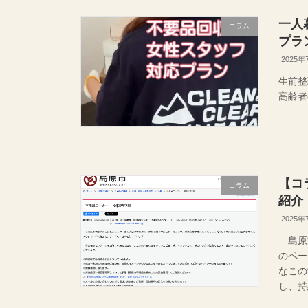
一人
コラム
プラ
2025年
生前整
高齢者
【コ
コラム
紹介
2025年
島原市
のペー
なこの
し、持