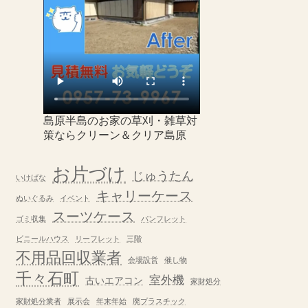
島原半島のお家の草刈・雑草対
策ならクリーン＆クリア島原
お片づけ
じゅうたん
いけばな
キャリーケース
ぬいぐるみ
イベント
スーツケース
ゴミ収集
パンフレット
ビニールハウス
リーフレット
三階
不用品回収業者
会場設営
催し物
千々石町
室外機
古いエアコン
家財処分
家財処分業者
展示会
年末年始
廃プラスチック