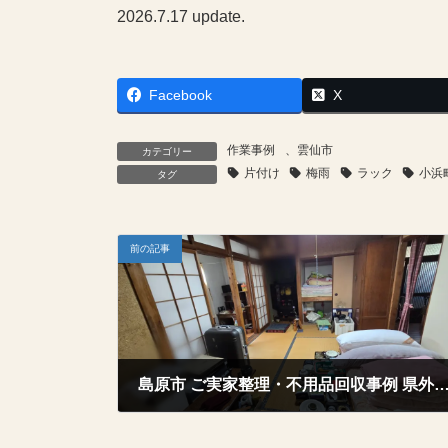
2026.7.17 update.
Facebook
X
作業事例
、
雲仙市
カテゴリー
片付け
梅雨
ラック
小浜
タグ
前の記事
島原市 ご実家整理・不用品回収事例 県外在住のご親族様からのご依頼（
2026年6月24日