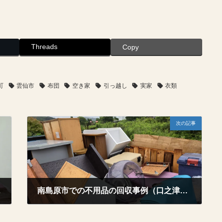
Threads
Copy
町
雲仙市
布団
空き家
引っ越し
実家
衣類
次の記事
森岳地区）
南島原市での不用品の回収事例（口之津町）
2026年7月21日