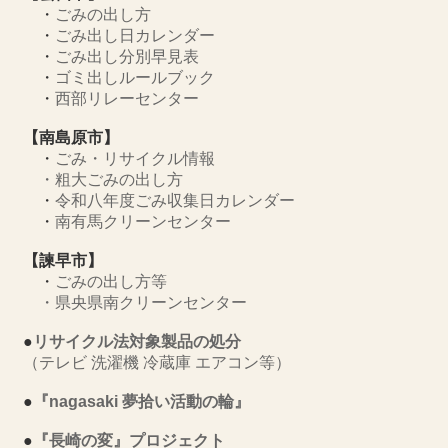
・
ごみの出し方
・
ごみ出し日カレンダー
・
ごみ出し分別早見表
・
ゴミ出しルールブック
・
西部リレーセンター
【南島原市】
・
ごみ・リサイクル情報
・
粗大ごみの出し方
・
令和八年度ごみ収集日カレンダー
・
南有馬クリーンセンター
【諫早市】
・
ごみの出し方等
・
県央県南クリーンセンター
●
リサイクル法対象製品の処分
（テレビ 洗濯機 冷蔵庫 エアコン等）
●
『nagasaki 夢拾い活動の輪』
●
『長崎の変』プロジェクト