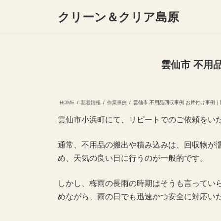
コ
ナ
クリーン＆クリア島原
ン
ビ
テ
ゲ
ン
ー
ツ
シ
へ
ョ
雲仙市 不用
ス
ン
キ
に
ッ
移
プ
動
HOME
新着情報
作業事例
雲仙市 不用品回収事例 お片付け事例
雲仙市小浜町にて、リピートでのご依頼をい
通常、不用品の搬出や積み込みは、回収物が
め、天気の良い日に行うのが一般的です。
しかし、梅雨の長雨の時期はそうも言ってい
めながら、雨の日でも迅速かつ安全に対応い