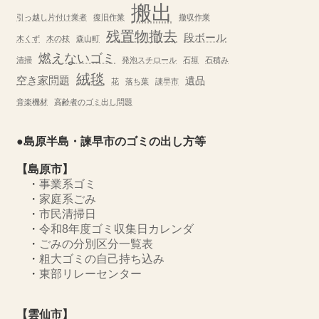
搬出
引っ越し片付け業者
復旧作業
撤収作業
残置物撤去
段ボール
木くず
木の枝
森山町
燃えないゴミ
清掃
発泡スチロール
石垣
石積み
絨毯
空き家問題
遺品
花
落ち葉
諌早市
音楽機材
高齢者のゴミ出し問題
●島原半島・諫早市のゴミの出し方等
【島原市】
・
事業系ゴミ
・
家庭系ごみ
・
市民清掃日
・
令和8年度ゴミ収集日カレンダ
・
ごみの分別区分一覧表
・
粗大ゴミの自己持ち込み
・
東部リレーセンター
【雲仙市】