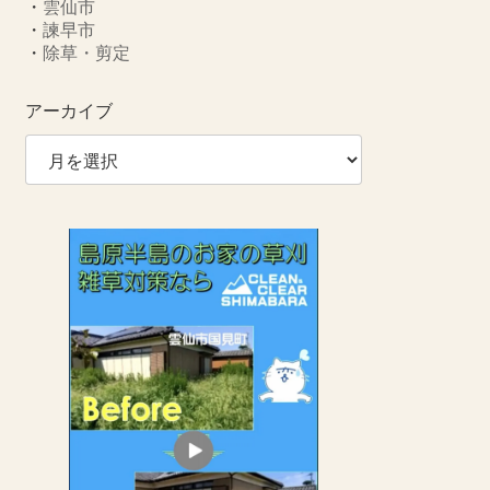
・
雲仙市
・
諫早市
・
除草・剪定
アーカイブ