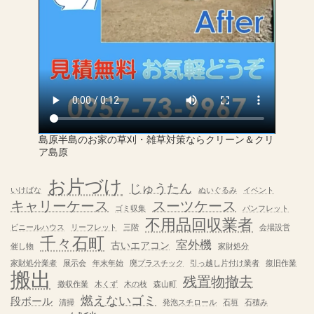
島原半島のお家の草刈・雑草対策ならクリーン＆クリ
ア島原
お片づけ
じゅうたん
いけばな
ぬいぐるみ
イベント
キャリーケース
スーツケース
ゴミ収集
パンフレット
不用品回収業者
ビニールハウス
リーフレット
三階
会場設営
千々石町
室外機
古いエアコン
催し物
家財処分
家財処分業者
展示会
年末年始
廃プラスチック
引っ越し片付け業者
復旧作業
搬出
残置物撤去
撤収作業
木くず
木の枝
森山町
燃えないゴミ
段ボール
清掃
発泡スチロール
石垣
石積み