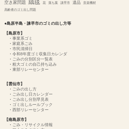
絨毯
空き家問題
遺品
花
落ち葉
諌早市
音楽機材
高齢者のゴミ出し問題
●島原半島・諫早市のゴミの出し方等
【島原市】
・
事業系ゴミ
・
家庭系ごみ
・
市民清掃日
・
令和8年度ゴミ収集日カレンダ
・
ごみの分別区分一覧表
・
粗大ゴミの自己持ち込み
・
東部リレーセンター
【雲仙市】
・
ごみの出し方
・
ごみ出し日カレンダー
・
ごみ出し分別早見表
・
ゴミ出しルールブック
・
西部リレーセンター
【南島原市】
・
ごみ・リサイクル情報