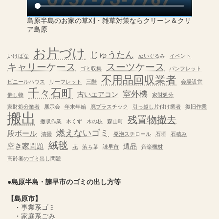
島原半島のお家の草刈・雑草対策ならクリーン＆クリ
ア島原
お片づけ
じゅうたん
いけばな
ぬいぐるみ
イベント
キャリーケース
スーツケース
ゴミ収集
パンフレット
不用品回収業者
ビニールハウス
リーフレット
三階
会場設営
千々石町
室外機
古いエアコン
催し物
家財処分
家財処分業者
展示会
年末年始
廃プラスチック
引っ越し片付け業者
復旧作業
搬出
残置物撤去
撤収作業
木くず
木の枝
森山町
燃えないゴミ
段ボール
清掃
発泡スチロール
石垣
石積み
絨毯
空き家問題
遺品
花
落ち葉
諌早市
音楽機材
高齢者のゴミ出し問題
●島原半島・諫早市のゴミの出し方等
【島原市】
・
事業系ゴミ
・
家庭系ごみ