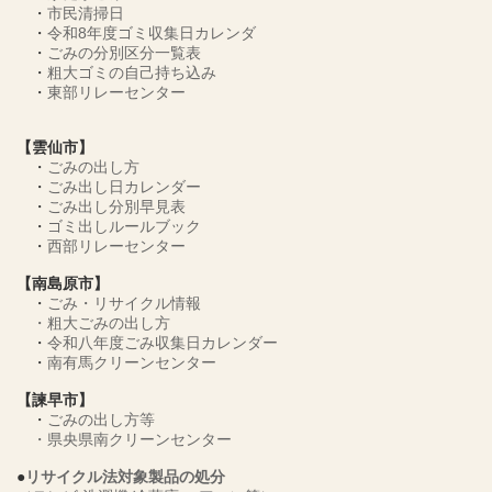
・
市民清掃日
・
令和8年度ゴミ収集日カレンダ
・
ごみの分別区分一覧表
・
粗大ゴミの自己持ち込み
・
東部リレーセンター
【雲仙市】
・
ごみの出し方
・
ごみ出し日カレンダー
・
ごみ出し分別早見表
・
ゴミ出しルールブック
・
西部リレーセンター
【南島原市】
・
ごみ・リサイクル情報
・
粗大ごみの出し方
・
令和八年度ごみ収集日カレンダー
・
南有馬クリーンセンター
【諫早市】
・
ごみの出し方等
・
県央県南クリーンセンター
●
リサイクル法対象製品の処分