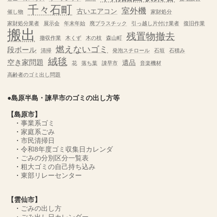
千々石町
室外機
古いエアコン
催し物
家財処分
家財処分業者
展示会
年末年始
廃プラスチック
引っ越し片付け業者
復旧作業
搬出
残置物撤去
撤収作業
木くず
木の枝
森山町
燃えないゴミ
段ボール
清掃
発泡スチロール
石垣
石積み
絨毯
空き家問題
遺品
花
落ち葉
諌早市
音楽機材
高齢者のゴミ出し問題
●島原半島・諫早市のゴミの出し方等
【島原市】
・
事業系ゴミ
・
家庭系ごみ
・
市民清掃日
・
令和8年度ゴミ収集日カレンダ
・
ごみの分別区分一覧表
・
粗大ゴミの自己持ち込み
・
東部リレーセンター
【雲仙市】
・
ごみの出し方