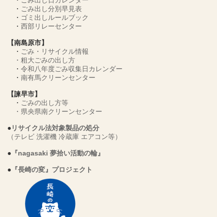
・
ごみ出し日カレンダー
・
ごみ出し分別早見表
・
ゴミ出しルールブック
・
西部リレーセンター
【南島原市】
・
ごみ・リサイクル情報
・
粗大ごみの出し方
・
令和八年度ごみ収集日カレンダー
・
南有馬クリーンセンター
【諫早市】
・
ごみの出し方等
・
県央県南クリーンセンター
●
リサイクル法対象製品の処分
（テレビ 洗濯機 冷蔵庫 エアコン等）
●
『nagasaki 夢拾い活動の輪』
●
『長崎の変』プロジェクト