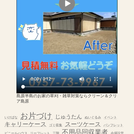
島原半島のお家の草刈・雑草対策ならクリーン＆クリ
ア島原
お片づけ
じゅうたん
いけばな
ぬいぐるみ
イベント
キャリーケース
スーツケース
ゴミ収集
パンフレット
不用品回収業者
ビニールハウス
リーフレット
三階
会場設営