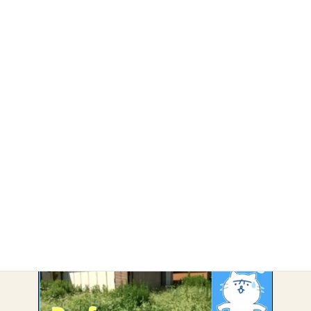
・
南島原市
・
雲仙市
・
諫早市
・
除草・剪定
アーカイブ