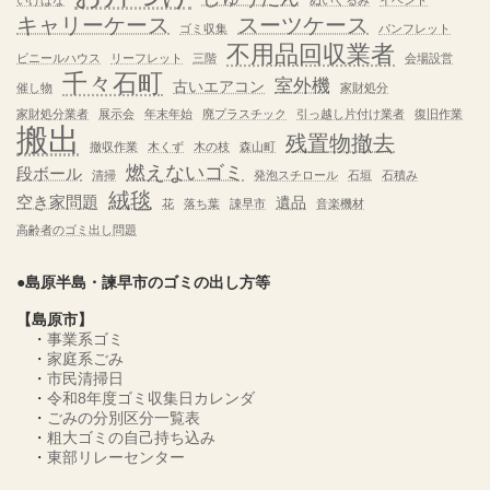
キャリーケース
スーツケース
ゴミ収集
パンフレット
不用品回収業者
ビニールハウス
リーフレット
三階
会場設営
千々石町
室外機
古いエアコン
催し物
家財処分
家財処分業者
展示会
年末年始
廃プラスチック
引っ越し片付け業者
復旧作業
搬出
残置物撤去
撤収作業
木くず
木の枝
森山町
燃えないゴミ
段ボール
清掃
発泡スチロール
石垣
石積み
絨毯
空き家問題
遺品
花
落ち葉
諌早市
音楽機材
高齢者のゴミ出し問題
●島原半島・諫早市のゴミの出し方等
【島原市】
・
事業系ゴミ
・
家庭系ごみ
・
市民清掃日
・
令和8年度ゴミ収集日カレンダ
・
ごみの分別区分一覧表
・
粗大ゴミの自己持ち込み
・
東部リレーセンター