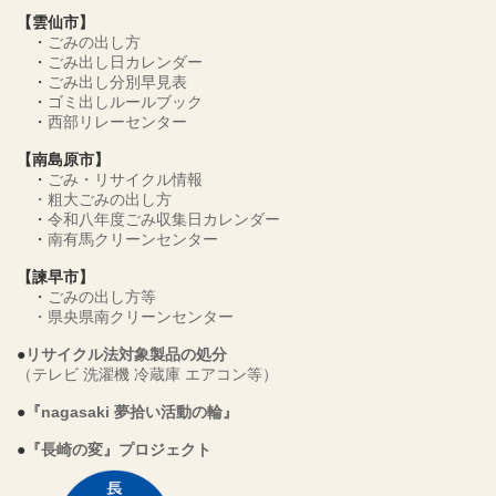
【雲仙市】
・
ごみの出し方
・
ごみ出し日カレンダー
・
ごみ出し分別早見表
・
ゴミ出しルールブック
・
西部リレーセンター
【南島原市】
・
ごみ・リサイクル情報
・
粗大ごみの出し方
・
令和八年度ごみ収集日カレンダー
・
南有馬クリーンセンター
【諫早市】
・
ごみの出し方等
・
県央県南クリーンセンター
●
リサイクル法対象製品の処分
（テレビ 洗濯機 冷蔵庫 エアコン等）
●
『nagasaki 夢拾い活動の輪』
●
『長崎の変』プロジェクト