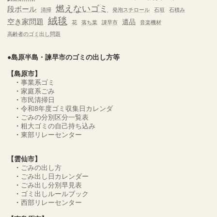
燃えないゴミ
段ボール
清掃
発泡スチロール
石垣
石積み
絨毯
空き家問題
遺品
花
落ち葉
諌早市
音楽機材
高齢者のゴミ出し問題
●島原半島・諫早市のゴミの出し方等
【島原市】
・
事業系ゴミ
・
家庭系ごみ
・
市民清掃日
・
令和8年度ゴミ収集日カレンダ
・
ごみの分別区分一覧表
・
粗大ゴミの自己持ち込み
・
東部リレーセンター
【雲仙市】
・
ごみの出し方
・
ごみ出し日カレンダー
・
ごみ出し分別早見表
・
ゴミ出しルールブック
・
西部リレーセンター