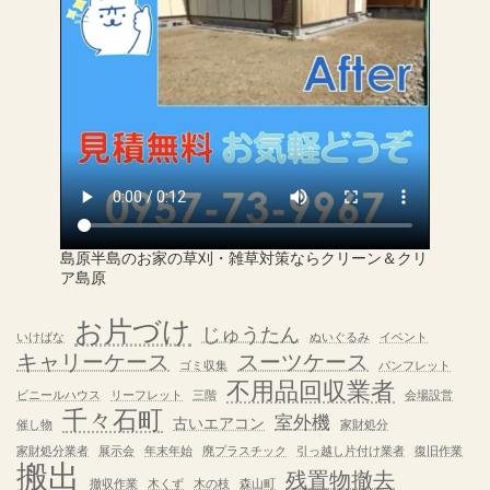
島原半島のお家の草刈・雑草対策ならクリーン＆クリ
ア島原
お片づけ
じゅうたん
いけばな
ぬいぐるみ
イベント
キャリーケース
スーツケース
ゴミ収集
パンフレット
不用品回収業者
ビニールハウス
リーフレット
三階
会場設営
千々石町
室外機
古いエアコン
催し物
家財処分
家財処分業者
展示会
年末年始
廃プラスチック
引っ越し片付け業者
復旧作業
搬出
残置物撤去
撤収作業
木くず
木の枝
森山町