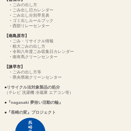
・
ごみの出し方
・
ごみ出し日カレンダー
・
ごみ出し分別早見表
・
ゴミ出しルールブック
・
西部リレーセンター
【南島原市】
・
ごみ・リサイクル情報
・
粗大ごみの出し方
・
令和八年度ごみ収集日カレンダー
・
南有馬クリーンセンター
【諫早市】
・
ごみの出し方等
・
県央県南クリーンセンター
●
リサイクル法対象製品の処分
（テレビ 洗濯機 冷蔵庫 エアコン等）
●
『nagasaki 夢拾い活動の輪』
●
『長崎の変』プロジェクト