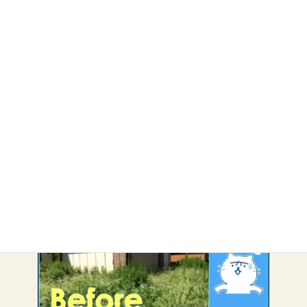
・
雲仙市
・
諫早市
・
除草・剪定
アーカイブ