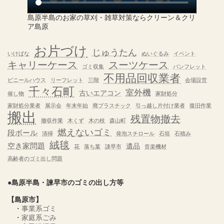
島原半島のお家の草刈・雑草対策ならクリーン＆クリ
ア島原
お片づけ
じゅうたん
いけばな
ぬいぐるみ
イベント
キャリーケース
スーツケース
ゴミ収集
パンフレット
不用品回収業者
ビニールハウス
リーフレット
三階
会場設営
千々石町
室外機
古いエアコン
催し物
家財処分
家財処分業者
展示会
年末年始
廃プラスチック
引っ越し片付け業者
復旧作業
搬出
残置物撤去
撤収作業
木くず
木の枝
森山町
燃えないゴミ
段ボール
清掃
発泡スチロール
石垣
石積み
絨毯
空き家問題
遺品
花
落ち葉
諌早市
音楽機材
高齢者のゴミ出し問題
●島原半島・諫早市のゴミの出し方等
【島原市】
・
事業系ゴミ
・
家庭系ごみ