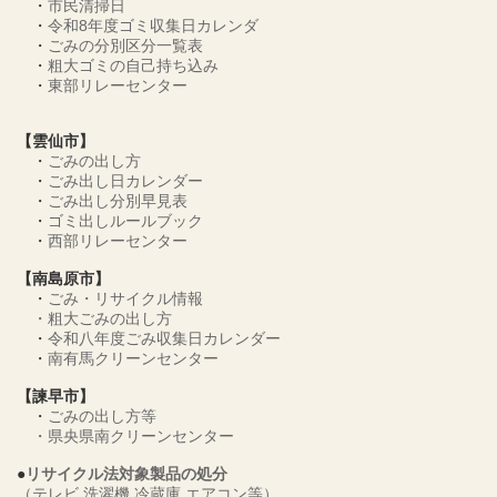
・
市民清掃日
・
令和8年度ゴミ収集日カレンダ
・
ごみの分別区分一覧表
・
粗大ゴミの自己持ち込み
・
東部リレーセンター
【雲仙市】
・
ごみの出し方
・
ごみ出し日カレンダー
・
ごみ出し分別早見表
・
ゴミ出しルールブック
・
西部リレーセンター
【南島原市】
・
ごみ・リサイクル情報
・
粗大ごみの出し方
・
令和八年度ごみ収集日カレンダー
・
南有馬クリーンセンター
【諫早市】
・
ごみの出し方等
・
県央県南クリーンセンター
●
リサイクル法対象製品の処分
（テレビ 洗濯機 冷蔵庫 エアコン等）