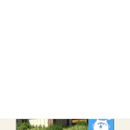
・
島原市
・
南島原市
・
雲仙市
・
諫早市
・
除草・剪定
アーカイブ