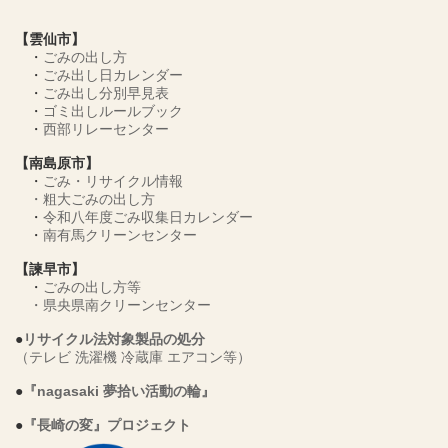
【雲仙市】
・
ごみの出し方
・
ごみ出し日カレンダー
・
ごみ出し分別早見表
・
ゴミ出しルールブック
・
西部リレーセンター
【南島原市】
・
ごみ・リサイクル情報
・
粗大ごみの出し方
・
令和八年度ごみ収集日カレンダー
・
南有馬クリーンセンター
【諫早市】
・
ごみの出し方等
・
県央県南クリーンセンター
●
リサイクル法対象製品の処分
（テレビ 洗濯機 冷蔵庫 エアコン等）
●
『nagasaki 夢拾い活動の輪』
●
『長崎の変』プロジェクト