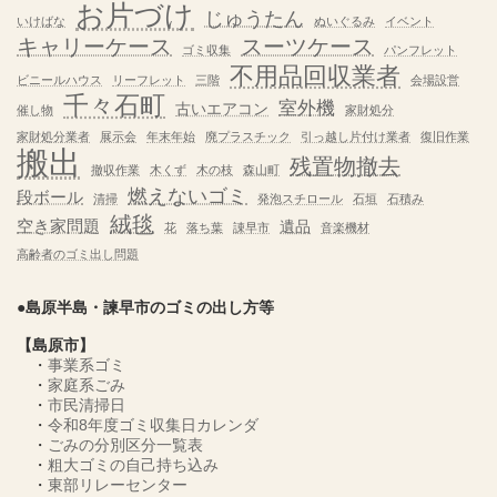
お片づけ
じゅうたん
いけばな
ぬいぐるみ
イベント
キャリーケース
スーツケース
ゴミ収集
パンフレット
不用品回収業者
ビニールハウス
リーフレット
三階
会場設営
千々石町
室外機
古いエアコン
催し物
家財処分
家財処分業者
展示会
年末年始
廃プラスチック
引っ越し片付け業者
復旧作業
搬出
残置物撤去
撤収作業
木くず
木の枝
森山町
燃えないゴミ
段ボール
清掃
発泡スチロール
石垣
石積み
絨毯
空き家問題
遺品
花
落ち葉
諌早市
音楽機材
高齢者のゴミ出し問題
●島原半島・諫早市のゴミの出し方等
【島原市】
・
事業系ゴミ
・
家庭系ごみ
・
市民清掃日
・
令和8年度ゴミ収集日カレンダ
・
ごみの分別区分一覧表
・
粗大ゴミの自己持ち込み
・
東部リレーセンター