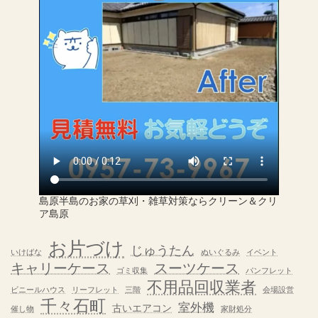
島原半島のお家の草刈・雑草対策ならクリーン＆クリ
ア島原
お片づけ
じゅうたん
いけばな
ぬいぐるみ
イベント
キャリーケース
スーツケース
ゴミ収集
パンフレット
不用品回収業者
ビニールハウス
リーフレット
三階
会場設営
千々石町
室外機
古いエアコン
催し物
家財処分