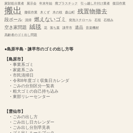
家財処分業者
展示会
年末年始
廃プラスチック
引っ越し片付け業者
復旧作業
搬出
残置物撤去
撤収作業
木くず
木の枝
森山町
燃えないゴミ
段ボール
清掃
発泡スチロール
石垣
石積み
絨毯
空き家問題
遺品
花
落ち葉
諌早市
音楽機材
高齢者のゴミ出し問題
●島原半島・諫早市のゴミの出し方等
【島原市】
・
事業系ゴミ
・
家庭系ごみ
・
市民清掃日
・
令和8年度ゴミ収集日カレンダ
・
ごみの分別区分一覧表
・
粗大ゴミの自己持ち込み
・
東部リレーセンター
【雲仙市】
・
ごみの出し方
・
ごみ出し日カレンダー
・
ごみ出し分別早見表
・
ゴミ出しルールブック