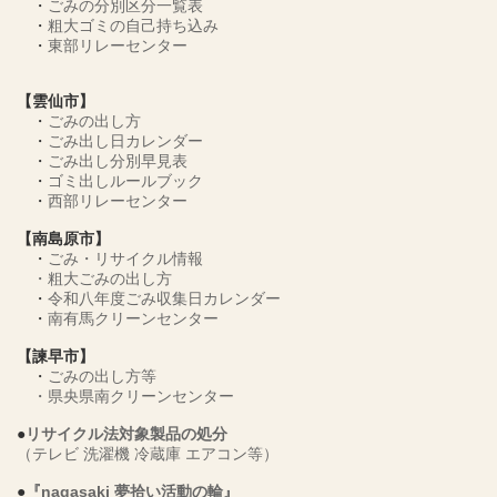
・
ごみの分別区分一覧表
・
粗大ゴミの自己持ち込み
・
東部リレーセンター
【雲仙市】
・
ごみの出し方
・
ごみ出し日カレンダー
・
ごみ出し分別早見表
・
ゴミ出しルールブック
・
西部リレーセンター
【南島原市】
・
ごみ・リサイクル情報
・
粗大ごみの出し方
・
令和八年度ごみ収集日カレンダー
・
南有馬クリーンセンター
【諫早市】
・
ごみの出し方等
・
県央県南クリーンセンター
●
リサイクル法対象製品の処分
（テレビ 洗濯機 冷蔵庫 エアコン等）
●
『nagasaki 夢拾い活動の輪』