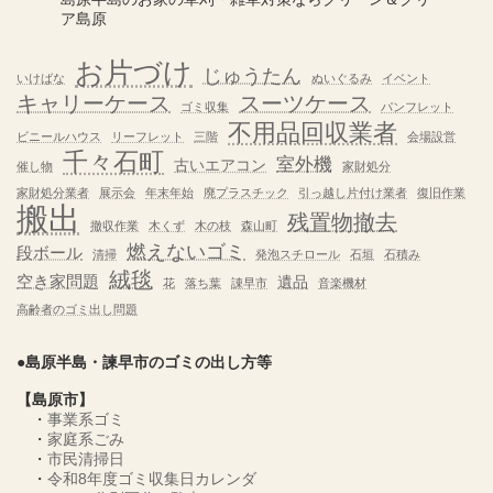
ア島原
お片づけ
じゅうたん
いけばな
ぬいぐるみ
イベント
キャリーケース
スーツケース
ゴミ収集
パンフレット
不用品回収業者
ビニールハウス
リーフレット
三階
会場設営
千々石町
室外機
古いエアコン
催し物
家財処分
家財処分業者
展示会
年末年始
廃プラスチック
引っ越し片付け業者
復旧作業
搬出
残置物撤去
撤収作業
木くず
木の枝
森山町
燃えないゴミ
段ボール
清掃
発泡スチロール
石垣
石積み
絨毯
空き家問題
遺品
花
落ち葉
諌早市
音楽機材
高齢者のゴミ出し問題
●島原半島・諫早市のゴミの出し方等
【島原市】
・
事業系ゴミ
・
家庭系ごみ
・
市民清掃日
・
令和8年度ゴミ収集日カレンダ