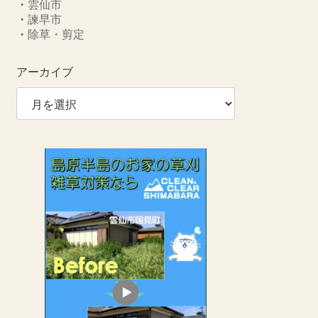
・
雲仙市
・
諫早市
・
除草・剪定
アーカイブ