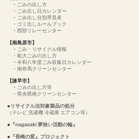
・
ごみの出し方
・
ごみ出し日カレンダー
・
ごみ出し分別早見表
・
ゴミ出しルールブック
・
西部リレーセンター
【南島原市】
・
ごみ・リサイクル情報
・
粗大ごみの出し方
・
令和八年度ごみ収集日カレンダー
・
南有馬クリーンセンター
【諫早市】
・
ごみの出し方等
・
県央県南クリーンセンター
●
リサイクル法対象製品の処分
（テレビ 洗濯機 冷蔵庫 エアコン等）
●
『nagasaki 夢拾い活動の輪』
●
『長崎の変』プロジェクト