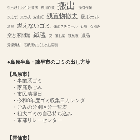
搬出
引っ越し片付け業者
復旧作業
撤収作業
残置物撤去
段ボール
木くず
木の枝
森山町
燃えないゴミ
清掃
発泡スチロール
石垣
石積み
絨毯
空き家問題
遺品
花
落ち葉
諌早市
音楽機材
高齢者のゴミ出し問題
●島原半島・諫早市のゴミの出し方等
【島原市】
・
事業系ゴミ
・
家庭系ごみ
・
市民清掃日
・
令和8年度ゴミ収集日カレンダ
・
ごみの分別区分一覧表
・
粗大ゴミの自己持ち込み
・
東部リレーセンター
【雲仙市】