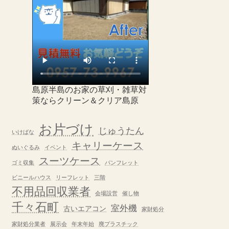
島原半島のお家の草刈・雑草対
策ならクリーン＆クリア島原
お片づけ
じゅうたん
いけばな
キャリーケース
ぬいぐるみ
イベント
スーツケース
ゴミ収集
パンフレット
ビニールハウス
リーフレット
三階
不用品回収業者
会場設営
催し物
千々石町
室外機
古いエアコン
家財処分
家財処分業者
展示会
年末年始
廃プラスチック