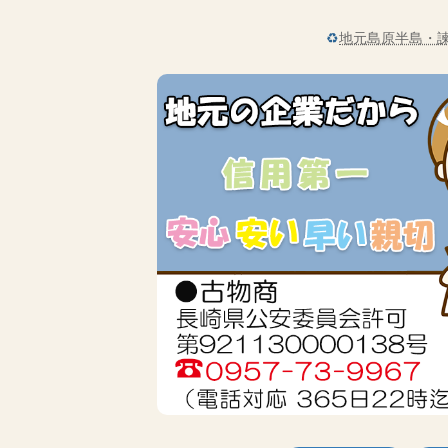
♻
地元島原半島・諫