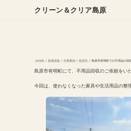
コ
ナ
クリーン＆クリア島原
ン
ビ
テ
ゲ
ン
ー
ツ
シ
へ
ョ
ス
ン
キ
に
ッ
移
プ
動
HOME
新着情報
作業事例
島原市
島原市有明町での不用品の回
島原市有明町にて、不用品回収のご依頼をい
今回は、使わなくなった家具や生活用品の整