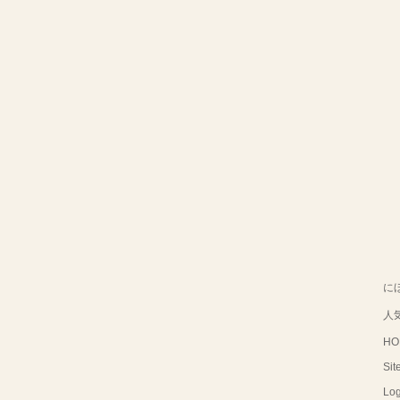
に
人
HO
Sit
Log