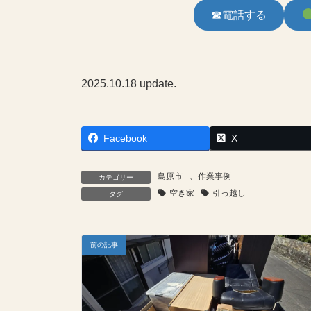
☎電話する
2025.10.18 update.
Facebook
X
島原市
、
作業事例
カテゴリー
空き家
引っ越し
タグ
前の記事