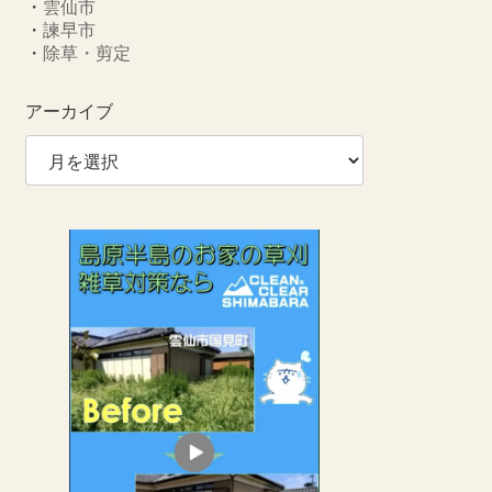
・
雲仙市
・
諫早市
・
除草・剪定
アーカイブ