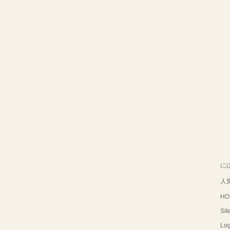
に
人
HO
Sit
Log