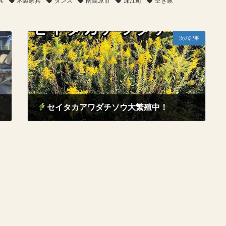
具
木製家具
タンス
南島原市
深江町
空き家
次の記事
セイタカアワダチソウ大繁殖中！
2025年10月26日