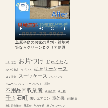
島原半島のお家の草刈・雑草対
策ならクリーン＆クリア島原
お片づけ
じゅうたん
いけばな
キャリーケース
ぬいぐるみ
イベント
スーツケース
ゴミ収集
パンフレット
ビニールハウス
リーフレット
三階
不用品回収業者
会場設営
催し物
千々石町
室外機
古いエアコン
家財処分
家財処分業者
展示会
年末年始
廃プラスチック