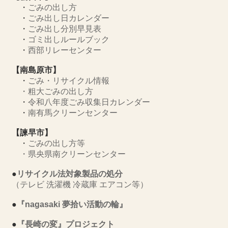
・
ごみの出し方
・
ごみ出し日カレンダー
・
ごみ出し分別早見表
・
ゴミ出しルールブック
・
西部リレーセンター
【南島原市】
・
ごみ・リサイクル情報
・
粗大ごみの出し方
・
令和八年度ごみ収集日カレンダー
・
南有馬クリーンセンター
【諫早市】
・
ごみの出し方等
・
県央県南クリーンセンター
●
リサイクル法対象製品の処分
（テレビ 洗濯機 冷蔵庫 エアコン等）
●
『nagasaki 夢拾い活動の輪』
●
『長崎の変』プロジェクト