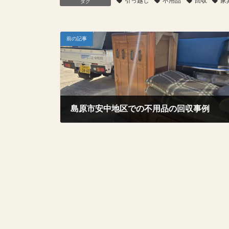
引っ越し
不用品
回収
家
タグ
前の記事
島原市安中地区での不用品の回収事例
2025年10月20日