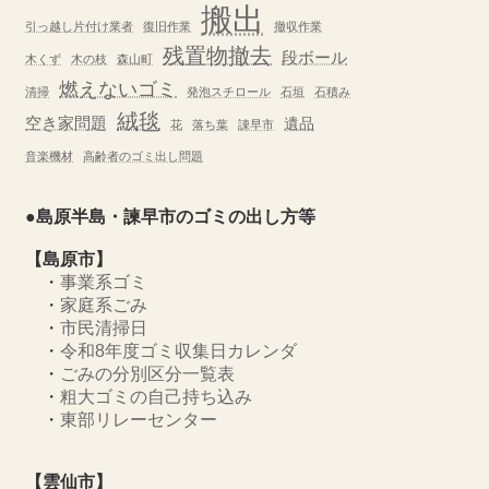
搬出
引っ越し片付け業者
復旧作業
撤収作業
残置物撤去
段ボール
木くず
木の枝
森山町
燃えないゴミ
清掃
発泡スチロール
石垣
石積み
絨毯
空き家問題
遺品
花
落ち葉
諌早市
音楽機材
高齢者のゴミ出し問題
●島原半島・諫早市のゴミの出し方等
【島原市】
・
事業系ゴミ
・
家庭系ごみ
・
市民清掃日
・
令和8年度ゴミ収集日カレンダ
・
ごみの分別区分一覧表
・
粗大ゴミの自己持ち込み
・
東部リレーセンター
【雲仙市】