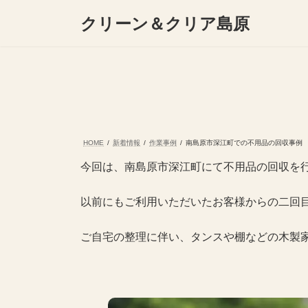
コ
ナ
クリーン＆クリア島原
ン
ビ
テ
ゲ
ン
ー
ツ
シ
へ
ョ
ス
ン
キ
に
ッ
移
プ
動
HOME
新着情報
作業事例
南島原市深江町での不用品の回収事例
今回は、南島原市深江町にて不用品の回収を
以前にもご利用いただいたお客様からの二回
ご自宅の整理に伴い、タンスや棚などの木製