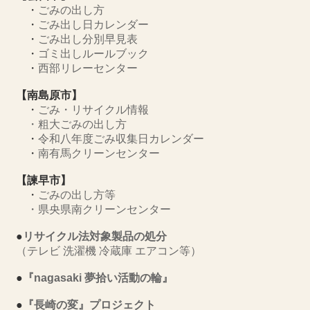
・
ごみの出し方
・
ごみ出し日カレンダー
・
ごみ出し分別早見表
・
ゴミ出しルールブック
・
西部リレーセンター
【南島原市】
・
ごみ・リサイクル情報
・
粗大ごみの出し方
・
令和八年度ごみ収集日カレンダー
・
南有馬クリーンセンター
【諫早市】
・
ごみの出し方等
・
県央県南クリーンセンター
●
リサイクル法対象製品の処分
（テレビ 洗濯機 冷蔵庫 エアコン等）
●
『nagasaki 夢拾い活動の輪』
●
『長崎の変』プロジェクト