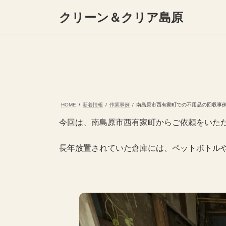
コ
ナ
クリーン＆クリア島原
ン
ビ
テ
ゲ
ン
ー
ツ
シ
へ
ョ
ス
ン
キ
に
ッ
移
プ
動
HOME
新着情報
作業事例
南島原市西有家町での不用品の回収事
今回は、南島原市西有家町からご依頼をいた
長年放置されていた倉庫には、ペットボトル