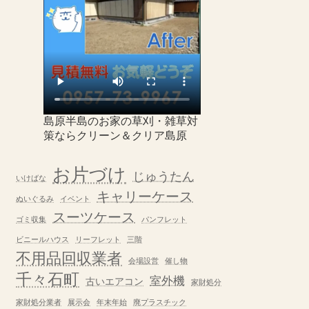
島原半島のお家の草刈・雑草対
策ならクリーン＆クリア島原
お片づけ
じゅうたん
いけばな
キャリーケース
ぬいぐるみ
イベント
スーツケース
ゴミ収集
パンフレット
ビニールハウス
リーフレット
三階
不用品回収業者
会場設営
催し物
千々石町
室外機
古いエアコン
家財処分
家財処分業者
展示会
年末年始
廃プラスチック