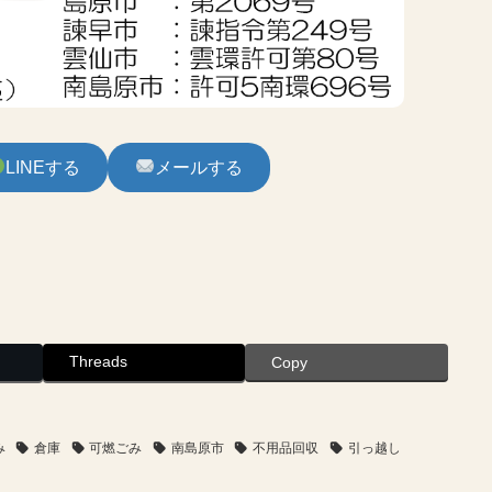
LINEする
メールする
Threads
Copy
み
倉庫
可燃ごみ
南島原市
不用品回収
引っ越し