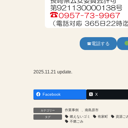
☎電話する
2025.11.21 update.
Facebook
X
作業事例
、
南島原市
カテゴリー
燃えないゴミ
有家町
資源ご
タグ
不燃ごみ