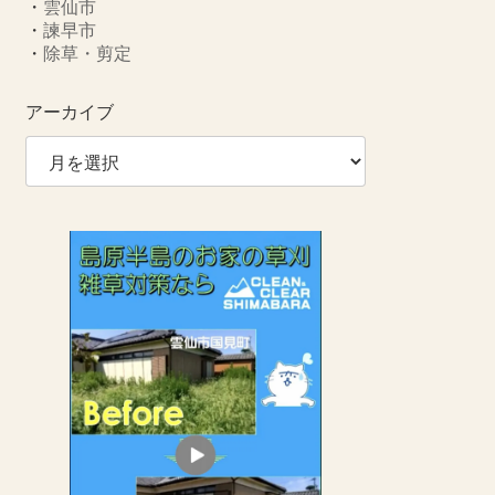
・
雲仙市
・
諫早市
・
除草・剪定
アーカイブ