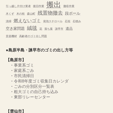
搬出
引っ越し片付け業者
復旧作業
撤収作業
残置物撤去
段ボール
木くず
木の枝
森山町
燃えないゴミ
清掃
発泡スチロール
石垣
石積み
絨毯
空き家問題
遺品
花
落ち葉
諌早市
音楽機材
高齢者のゴミ出し問題
●島原半島・諫早市のゴミの出し方等
【島原市】
・
事業系ゴミ
・
家庭系ごみ
・
市民清掃日
・
令和8年度ゴミ収集日カレンダ
・
ごみの分別区分一覧表
・
粗大ゴミの自己持ち込み
・
東部リレーセンター
【雲仙市】