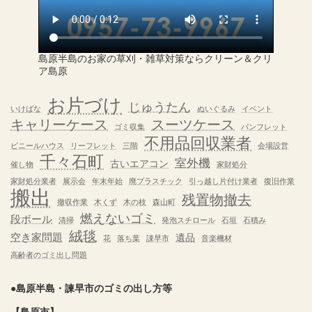
島原半島のお家の草刈・雑草対策ならクリーン＆クリ
ア島原
お片づけ
じゅうたん
いけばな
ぬいぐるみ
イベント
キャリーケース
スーツケース
ゴミ収集
パンフレット
不用品回収業者
ビニールハウス
リーフレット
三階
会場設営
千々石町
室外機
古いエアコン
催し物
家財処分
家財処分業者
展示会
年末年始
廃プラスチック
引っ越し片付け業者
復旧作業
搬出
残置物撤去
撤収作業
木くず
木の枝
森山町
燃えないゴミ
段ボール
清掃
発泡スチロール
石垣
石積み
絨毯
空き家問題
遺品
花
落ち葉
諌早市
音楽機材
高齢者のゴミ出し問題
●島原半島・諫早市のゴミの出し方等