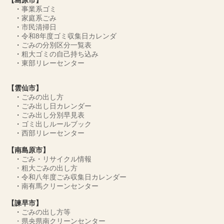
【島原市】
・
事業系ゴミ
・
家庭系ごみ
・
市民清掃日
・
令和8年度ゴミ収集日カレンダ
・
ごみの分別区分一覧表
・
粗大ゴミの自己持ち込み
・
東部リレーセンター
【雲仙市】
・
ごみの出し方
・
ごみ出し日カレンダー
・
ごみ出し分別早見表
・
ゴミ出しルールブック
・
西部リレーセンター
【南島原市】
・
ごみ・リサイクル情報
・
粗大ごみの出し方
・
令和八年度ごみ収集日カレンダー
・
南有馬クリーンセンター
【諫早市】
・
ごみの出し方等
・
県央県南クリーンセンター