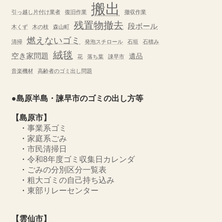
搬出
引っ越し片付け業者
復旧作業
撤収作業
残置物撤去
段ボール
木くず
木の枝
森山町
燃えないゴミ
清掃
発泡スチロール
石垣
石積み
絨毯
空き家問題
遺品
花
落ち葉
諌早市
音楽機材
高齢者のゴミ出し問題
●島原半島・諫早市のゴミの出し方等
【島原市】
・
事業系ゴミ
・
家庭系ごみ
・
市民清掃日
・
令和8年度ゴミ収集日カレンダ
・
ごみの分別区分一覧表
・
粗大ゴミの自己持ち込み
・
東部リレーセンター
【雲仙市】