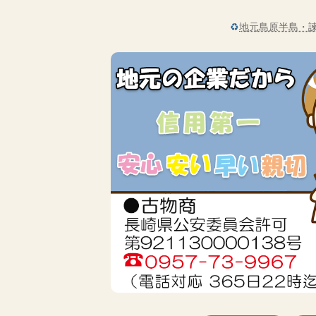
♻
地元島原半島・諫