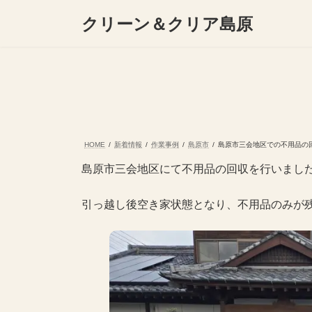
コ
ナ
クリーン＆クリア島原
ン
ビ
テ
ゲ
ン
ー
ツ
シ
へ
ョ
ス
ン
キ
に
ッ
移
プ
動
HOME
新着情報
作業事例
島原市
島原市三会地区での不用品の
島原市三会地区にて不用品の回収を行いまし
引っ越し後空き家状態となり、不用品のみが