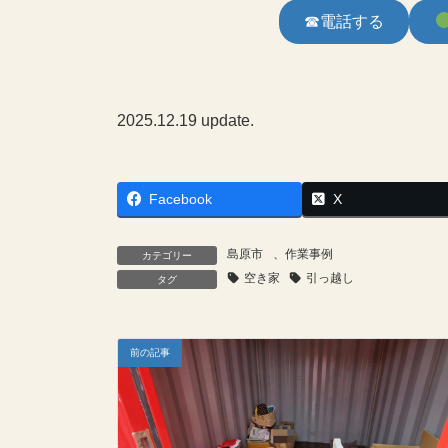
☎電話する
2025.12.19 update.
Facebook
X
島原市
、
作業事例
カテゴリー
空き家
引っ越し
タグ
前の記事