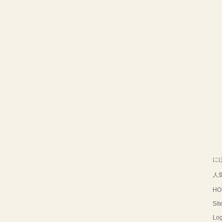
に
人
HO
Sit
Log