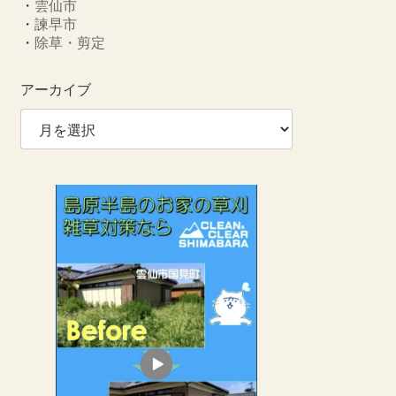
・
雲仙市
・
諫早市
・
除草・剪定
アーカイブ