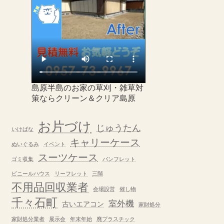
島原半島のお家の草刈・雑草対
策ならクリーン＆クリア島原
お片づけ
じゅうたん
いけばな
キャリーケース
ぬいぐるみ
イベント
スーツケース
ゴミ収集
パンフレット
ビニールハウス
リーフレット
三階
不用品回収業者
会場設営
催し物
千々石町
室外機
古いエアコン
家財処分
家財処分業者
展示会
年末年始
廃プラスチック