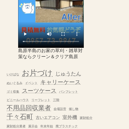
島原半島のお家の草刈・雑草対
策ならクリーン＆クリア島原
お片づけ
じゅうたん
いけばな
キャリーケース
ぬいぐるみ
イベント
スーツケース
ゴミ収集
パンフレット
ビニールハウス
リーフレット
三階
不用品回収業者
会場設営
催し物
千々石町
室外機
古いエアコン
家財処分
家財処分業者
展示会
年末年始
廃プラスチック