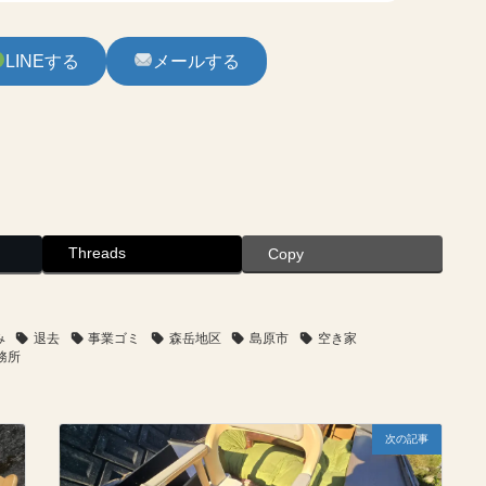
LINEする
メールする
Threads
Copy
み
退去
事業ゴミ
森岳地区
島原市
空き家
務所
次の記事