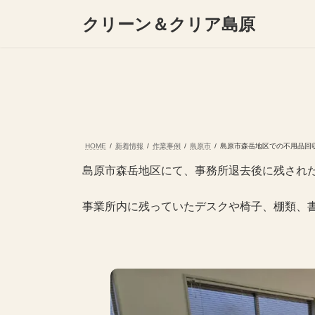
コ
ナ
クリーン＆クリア島原
ン
ビ
テ
ゲ
ン
ー
ツ
シ
へ
ョ
ス
ン
キ
に
ッ
移
プ
動
HOME
新着情報
作業事例
島原市
島原市森岳地区での不用品回
島原市森岳地区にて、事務所退去後に残され
事業所内に残っていたデスクや椅子、棚類、