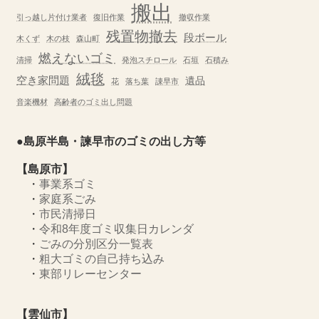
搬出
引っ越し片付け業者
復旧作業
撤収作業
残置物撤去
段ボール
木くず
木の枝
森山町
燃えないゴミ
清掃
発泡スチロール
石垣
石積み
絨毯
空き家問題
遺品
花
落ち葉
諌早市
音楽機材
高齢者のゴミ出し問題
●島原半島・諫早市のゴミの出し方等
【島原市】
・
事業系ゴミ
・
家庭系ごみ
・
市民清掃日
・
令和8年度ゴミ収集日カレンダ
・
ごみの分別区分一覧表
・
粗大ゴミの自己持ち込み
・
東部リレーセンター
【雲仙市】