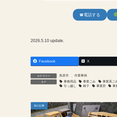
☎電話する
2026.5.10 update.
Facebook
X
島原市
、
作業事例
カテゴリー
事務用品
事業ごみ
事業系ご
タグ
引っ越し
椅子
事業所
事
前の記事