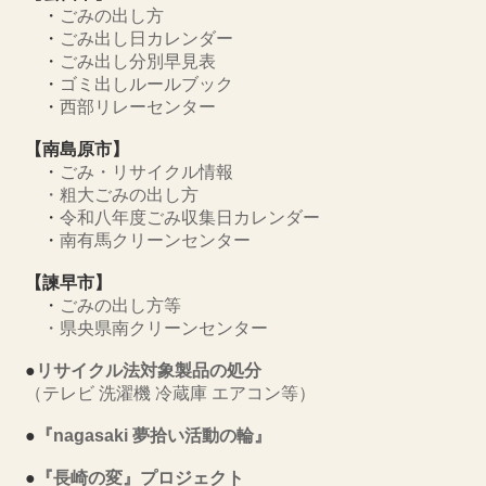
・
ごみの出し方
・
ごみ出し日カレンダー
・
ごみ出し分別早見表
・
ゴミ出しルールブック
・
西部リレーセンター
【南島原市】
・
ごみ・リサイクル情報
・
粗大ごみの出し方
・
令和八年度ごみ収集日カレンダー
・
南有馬クリーンセンター
【諫早市】
・
ごみの出し方等
・
県央県南クリーンセンター
●
リサイクル法対象製品の処分
（テレビ 洗濯機 冷蔵庫 エアコン等）
●
『nagasaki 夢拾い活動の輪』
●
『長崎の変』プロジェクト