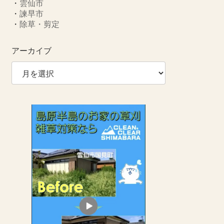
・
雲仙市
・
諫早市
・
除草・剪定
アーカイブ