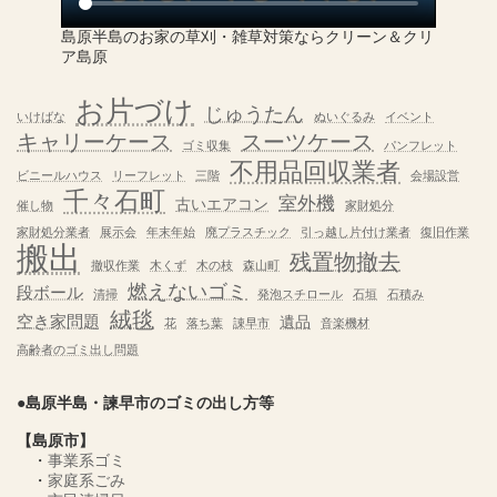
島原半島のお家の草刈・雑草対策ならクリーン＆クリ
ア島原
お片づけ
じゅうたん
いけばな
ぬいぐるみ
イベント
キャリーケース
スーツケース
ゴミ収集
パンフレット
不用品回収業者
ビニールハウス
リーフレット
三階
会場設営
千々石町
室外機
古いエアコン
催し物
家財処分
家財処分業者
展示会
年末年始
廃プラスチック
引っ越し片付け業者
復旧作業
搬出
残置物撤去
撤収作業
木くず
木の枝
森山町
燃えないゴミ
段ボール
清掃
発泡スチロール
石垣
石積み
絨毯
空き家問題
遺品
花
落ち葉
諌早市
音楽機材
高齢者のゴミ出し問題
●島原半島・諫早市のゴミの出し方等
【島原市】
・
事業系ゴミ
・
家庭系ごみ