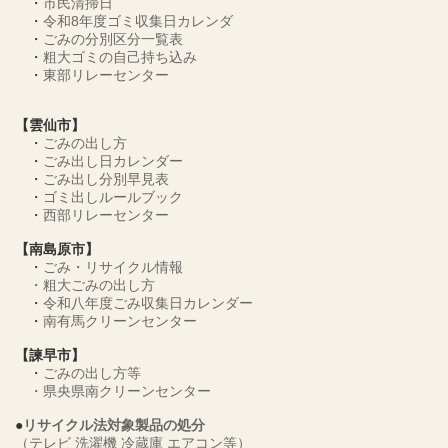
・
市民清掃日
・
令和8年度ゴミ収集日カレンダ
・
ごみの分別区分一覧表
・
粗大ゴミの自己持ち込み
・
東部リレーセンター
【雲仙市】
・
ごみの出し方
・
ごみ出し日カレンダー
・
ごみ出し分別早見表
・
ゴミ出しルールブック
・
西部リレーセンター
【南島原市】
・
ごみ・リサイクル情報
・
粗大ごみの出し方
・
令和八年度ごみ収集日カレンダー
・
南有馬クリーンセンター
【諫早市】
・
ごみの出し方等
・
県央県南クリーンセンター
●
リサイクル法対象製品の処分
（テレビ 洗濯機 冷蔵庫 エアコン等）