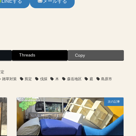
LINEする
メールする
Threads
Copy
剪定
雑草対策
剪定
伐採
木
森岳地区
庭
島原市
次の記事