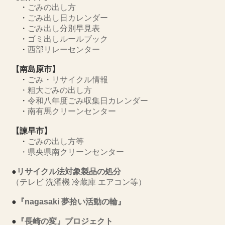
・
ごみの出し方
・
ごみ出し日カレンダー
・
ごみ出し分別早見表
・
ゴミ出しルールブック
・
西部リレーセンター
【南島原市】
・
ごみ・リサイクル情報
・
粗大ごみの出し方
・
令和八年度ごみ収集日カレンダー
・
南有馬クリーンセンター
【諫早市】
・
ごみの出し方等
・
県央県南クリーンセンター
●
リサイクル法対象製品の処分
（テレビ 洗濯機 冷蔵庫 エアコン等）
●
『nagasaki 夢拾い活動の輪』
●
『長崎の変』プロジェクト