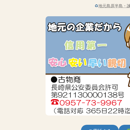
♻
地元島原半島・諫