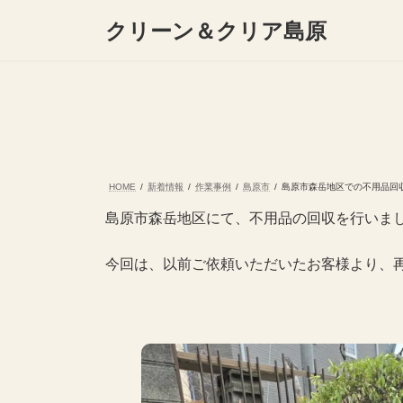
コ
ナ
クリーン＆クリア島原
ン
ビ
テ
ゲ
ン
ー
ツ
シ
へ
ョ
ス
ン
キ
に
ッ
移
プ
動
HOME
新着情報
作業事例
島原市
島原市森岳地区での不用品回
島原市森岳地区にて、不用品の回収を行いま
今回は、以前ご依頼いただいたお客様より、