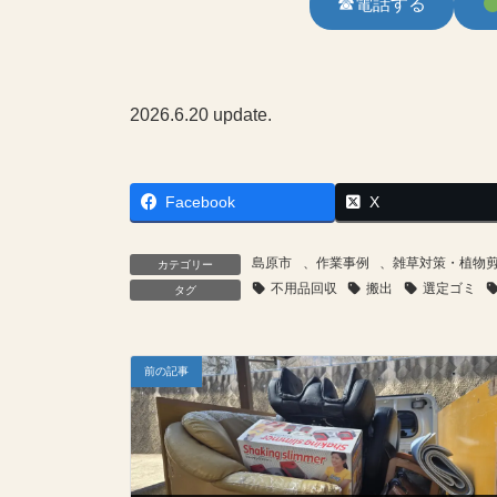
☎電話する
2026.6.20 update.
Facebook
X
島原市
、
作業事例
、
雑草対策・植物
カテゴリー
不用品回収
搬出
選定ゴミ
タグ
前の記事