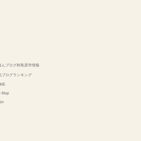
ほんブログ村島原市情報
気ブログランキング
ME
e Map
in