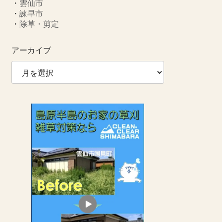
・
雲仙市
・
諫早市
・
除草・剪定
アーカイブ