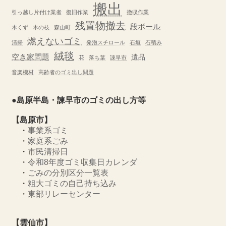
搬出
引っ越し片付け業者
復旧作業
撤収作業
残置物撤去
段ボール
木くず
木の枝
森山町
燃えないゴミ
清掃
発泡スチロール
石垣
石積み
絨毯
空き家問題
遺品
花
落ち葉
諌早市
音楽機材
高齢者のゴミ出し問題
●島原半島・諫早市のゴミの出し方等
【島原市】
・
事業系ゴミ
・
家庭系ごみ
・
市民清掃日
・
令和8年度ゴミ収集日カレンダ
・
ごみの分別区分一覧表
・
粗大ゴミの自己持ち込み
・
東部リレーセンター
【雲仙市】