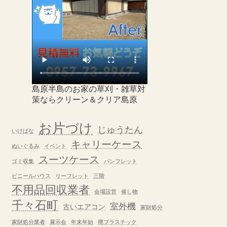
島原半島のお家の草刈・雑草対
策ならクリーン＆クリア島原
お片づけ
じゅうたん
いけばな
キャリーケース
ぬいぐるみ
イベント
スーツケース
ゴミ収集
パンフレット
ビニールハウス
リーフレット
三階
不用品回収業者
会場設営
催し物
千々石町
室外機
古いエアコン
家財処分
家財処分業者
展示会
年末年始
廃プラスチック