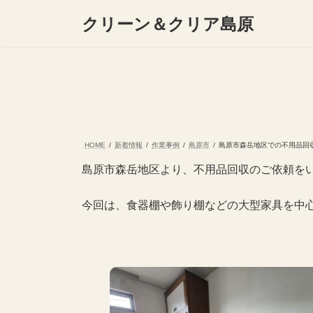
コ
ナ
クリーン＆クリア島原
ン
ビ
テ
ゲ
ン
ー
ツ
シ
へ
ョ
ス
ン
キ
に
ッ
移
プ
動
HOME
新着情報
作業事例
島原市
島原市森岳地区での不用品回
島原市森岳地区より、不用品回収のご依頼を
今回は、食器棚や飾り棚などの大型家具を中