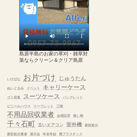
島原半島のお家の草刈・雑草対
策ならクリーン＆クリア島原
お片づけ
じゅうたん
いけばな
キャリーケース
ぬいぐるみ
イベント
スーツケース
ゴミ収集
パンフレット
ビニールハウス
リーフレット
三階
不用品回収業者
会場設営
催し物
千々石町
室外機
古いエアコン
家財処分
家財処分業者
展示会
年末年始
廃プラスチック