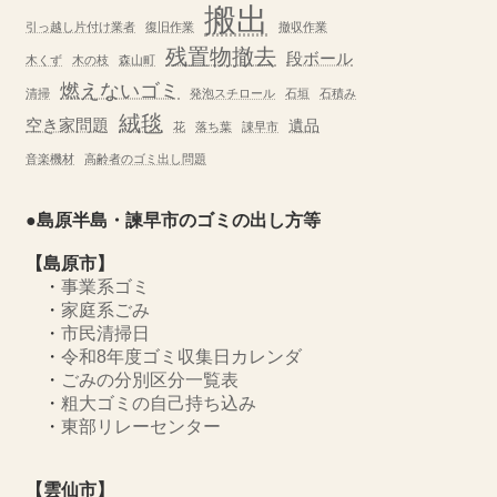
搬出
引っ越し片付け業者
復旧作業
撤収作業
残置物撤去
段ボール
木くず
木の枝
森山町
燃えないゴミ
清掃
発泡スチロール
石垣
石積み
絨毯
空き家問題
遺品
花
落ち葉
諌早市
音楽機材
高齢者のゴミ出し問題
●島原半島・諫早市のゴミの出し方等
【島原市】
・
事業系ゴミ
・
家庭系ごみ
・
市民清掃日
・
令和8年度ゴミ収集日カレンダ
・
ごみの分別区分一覧表
・
粗大ゴミの自己持ち込み
・
東部リレーセンター
【雲仙市】