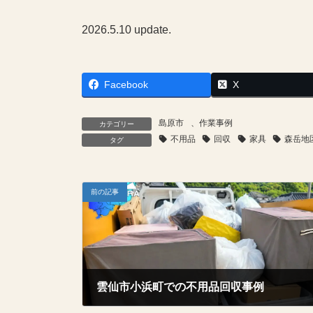
2026.5.10 update.
Facebook
X
島原市
、
作業事例
カテゴリー
不用品
回収
家具
森岳地
タグ
前の記事
雲仙市小浜町での不用品回収事例