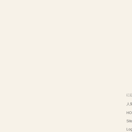
に
人
HO
Sit
Log