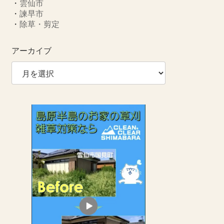
・
雲仙市
・
諫早市
・
除草・剪定
アーカイブ