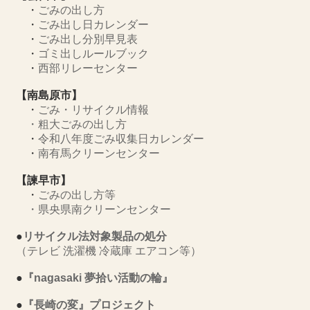
・
ごみの出し方
・
ごみ出し日カレンダー
・
ごみ出し分別早見表
・
ゴミ出しルールブック
・
西部リレーセンター
【南島原市】
・
ごみ・リサイクル情報
・
粗大ごみの出し方
・
令和八年度ごみ収集日カレンダー
・
南有馬クリーンセンター
【諫早市】
・
ごみの出し方等
・
県央県南クリーンセンター
●
リサイクル法対象製品の処分
（テレビ 洗濯機 冷蔵庫 エアコン等）
●
『nagasaki 夢拾い活動の輪』
●
『長崎の変』プロジェクト