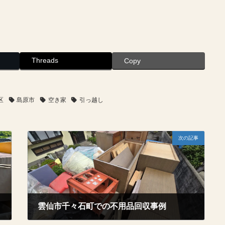
Threads
Copy
区
島原市
空き家
引っ越し
次の記事
雲仙市千々石町での不用品回収事例