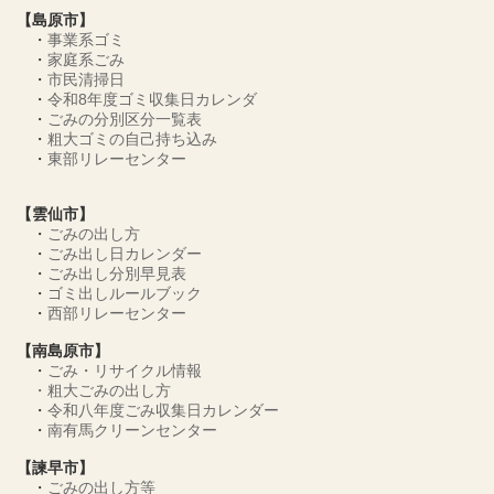
【島原市】
・
事業系ゴミ
・
家庭系ごみ
・
市民清掃日
・
令和8年度ゴミ収集日カレンダ
・
ごみの分別区分一覧表
・
粗大ゴミの自己持ち込み
・
東部リレーセンター
【雲仙市】
・
ごみの出し方
・
ごみ出し日カレンダー
・
ごみ出し分別早見表
・
ゴミ出しルールブック
・
西部リレーセンター
【南島原市】
・
ごみ・リサイクル情報
・
粗大ごみの出し方
・
令和八年度ごみ収集日カレンダー
・
南有馬クリーンセンター
【諫早市】
・
ごみの出し方等