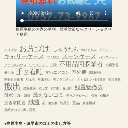
島原半島のお家の草刈・雑草対策ならクリーン＆クリ
ア島原
お片づけ
じゅうたん
いけばな
ぬいぐるみ
イベント
キャリーケース
スーツケース
ゴミ収集
パンフレット
不用品回収業者
ビニールハウス
リーフレット
三階
会場設営
千々石町
室外機
古いエアコン
催し物
家財処分
家財処分業者
展示会
年末年始
廃プラスチック
引っ越し片付け業者
復旧作業
搬出
残置物撤去
撤収作業
木くず
木の枝
森山町
燃えないゴミ
段ボール
清掃
発泡スチロール
石垣
石積み
絨毯
空き家問題
遺品
花
落ち葉
諌早市
音楽機材
高齢者のゴミ出し問題
●島原半島・諫早市のゴミの出し方等