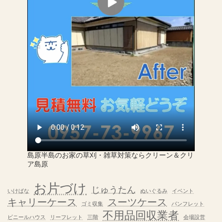
島原半島のお家の草刈・雑草対策ならクリーン＆クリ
ア島原
お片づけ
じゅうたん
いけばな
ぬいぐるみ
イベント
キャリーケース
スーツケース
ゴミ収集
パンフレット
不用品回収業者
ビニールハウス
リーフレット
三階
会場設営