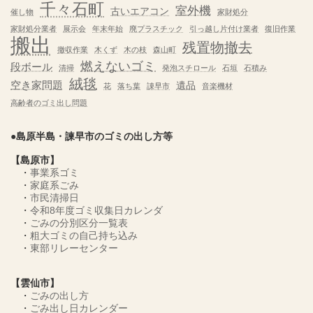
千々石町
室外機
古いエアコン
催し物
家財処分
家財処分業者
展示会
年末年始
廃プラスチック
引っ越し片付け業者
復旧作業
搬出
残置物撤去
撤収作業
木くず
木の枝
森山町
燃えないゴミ
段ボール
清掃
発泡スチロール
石垣
石積み
絨毯
空き家問題
遺品
花
落ち葉
諌早市
音楽機材
高齢者のゴミ出し問題
●島原半島・諫早市のゴミの出し方等
【島原市】
・
事業系ゴミ
・
家庭系ごみ
・
市民清掃日
・
令和8年度ゴミ収集日カレンダ
・
ごみの分別区分一覧表
・
粗大ゴミの自己持ち込み
・
東部リレーセンター
【雲仙市】
・
ごみの出し方
・
ごみ出し日カレンダー