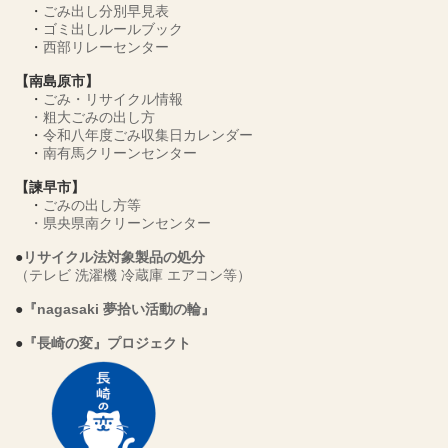
・
ごみ出し分別早見表
・
ゴミ出しルールブック
・
西部リレーセンター
【南島原市】
・
ごみ・リサイクル情報
・
粗大ごみの出し方
・
令和八年度ごみ収集日カレンダー
・
南有馬クリーンセンター
【諫早市】
・
ごみの出し方等
・
県央県南クリーンセンター
●
リサイクル法対象製品の処分
（テレビ 洗濯機 冷蔵庫 エアコン等）
●
『nagasaki 夢拾い活動の輪』
●
『長崎の変』プロジェクト