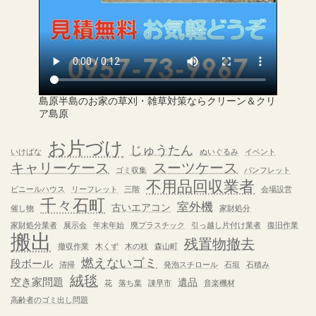
島原半島のお家の草刈・雑草対策ならクリーン＆クリ
ア島原
お片づけ
じゅうたん
いけばな
ぬいぐるみ
イベント
キャリーケース
スーツケース
ゴミ収集
パンフレット
不用品回収業者
ビニールハウス
リーフレット
三階
会場設営
千々石町
室外機
古いエアコン
催し物
家財処分
家財処分業者
展示会
年末年始
廃プラスチック
引っ越し片付け業者
復旧作業
搬出
残置物撤去
撤収作業
木くず
木の枝
森山町
燃えないゴミ
段ボール
清掃
発泡スチロール
石垣
石積み
絨毯
空き家問題
遺品
花
落ち葉
諌早市
音楽機材
高齢者のゴミ出し問題