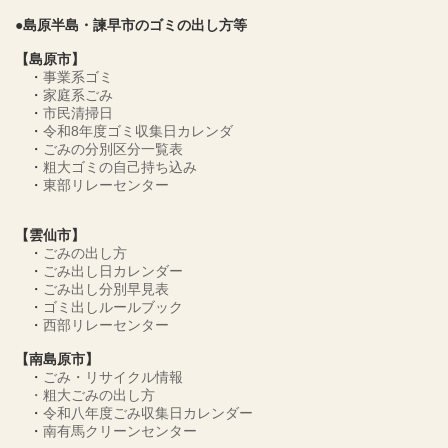
●島原半島・諫早市のゴミの出し方等
【島原市】
・
事業系ゴミ
・
家庭系ごみ
・
市民清掃日
・
令和8年度ゴミ収集日カレンダ
・
ごみの分別区分一覧表
・
粗大ゴミの自己持ち込み
・
東部リレーセンター
【雲仙市】
・
ごみの出し方
・
ごみ出し日カレンダー
・
ごみ出し分別早見表
・
ゴミ出しルールブック
・
西部リレーセンター
【南島原市】
・
ごみ・リサイクル情報
・
粗大ごみの出し方
・
令和八年度ごみ収集日カレンダー
・
南有馬クリーンセンター