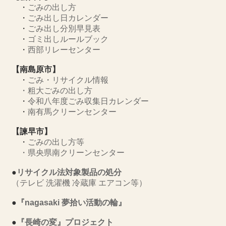
・
ごみの出し方
・
ごみ出し日カレンダー
・
ごみ出し分別早見表
・
ゴミ出しルールブック
・
西部リレーセンター
【南島原市】
・
ごみ・リサイクル情報
・
粗大ごみの出し方
・
令和八年度ごみ収集日カレンダー
・
南有馬クリーンセンター
【諫早市】
・
ごみの出し方等
・
県央県南クリーンセンター
●
リサイクル法対象製品の処分
（テレビ 洗濯機 冷蔵庫 エアコン等）
●
『nagasaki 夢拾い活動の輪』
●
『長崎の変』プロジェクト