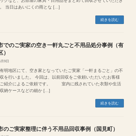
ックなど、お部屋の家具・日用品をまとめて回収させていただき
。 当日はあいにくの雨とな […]
続きを読む
市でのご実家の空き一軒丸ごと不用品処分事例（有
区）
6月9日
有明地区にて、空き家となっていたご実家「一軒まるごと」の不
収を行いました。 今回は、以前回収をご依頼いただいたお客様
のご紹介によるご依頼です。 室内に残されていた衣類や生活
収納ケースなどの細か […]
続きを読む
市のご実家整理に伴う不用品回収事例（国見町）