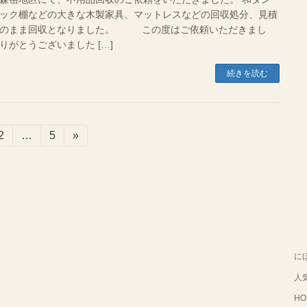
ック棚などの大きな木製家具、マットレスなどの回収処分、見積
そのまま回収となりました。 この度はご依頼いただきまし
りがとうございました […]
続きを読む
固
2
…
固
5
»
定
定
ペ
ペ
ー
ー
ジ
ジ
に
人
HO