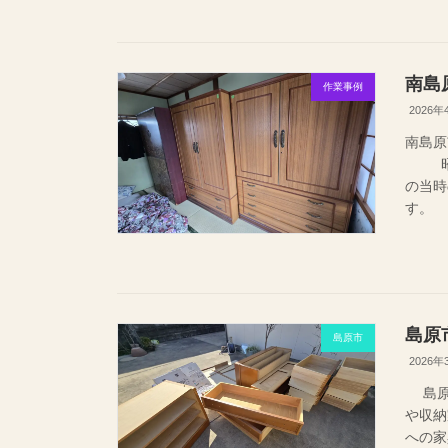
南島
作業事例
2026年
南島原
昭和
の当時
す。 
島原
島原市
2026年
島原市
や収納
への家