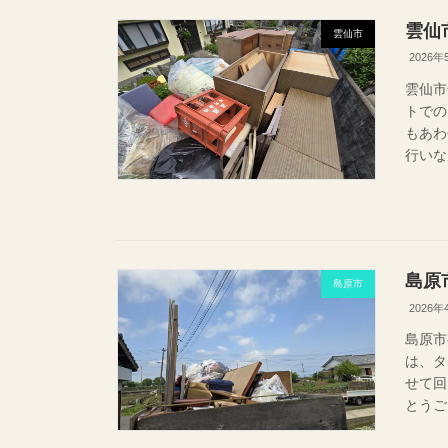
雲仙
雲仙市
2026年
雲仙市
トでの
もあ
行いな
島原
島原市
2026年
島原市
は、タ
せて
とう