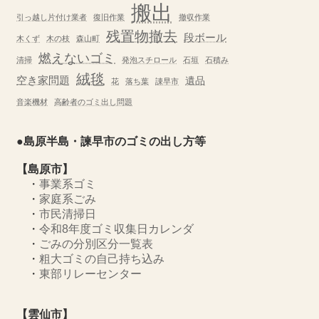
搬出
引っ越し片付け業者
復旧作業
撤収作業
残置物撤去
段ボール
木くず
木の枝
森山町
燃えないゴミ
清掃
発泡スチロール
石垣
石積み
絨毯
空き家問題
遺品
花
落ち葉
諌早市
音楽機材
高齢者のゴミ出し問題
●島原半島・諫早市のゴミの出し方等
【島原市】
・
事業系ゴミ
・
家庭系ごみ
・
市民清掃日
・
令和8年度ゴミ収集日カレンダ
・
ごみの分別区分一覧表
・
粗大ゴミの自己持ち込み
・
東部リレーセンター
【雲仙市】