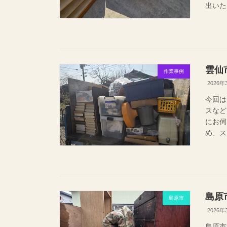
出いた
雲仙
作業事例
2026年
今回は
スなど
にお
め、ス
島原
島原市
2026年
島原市