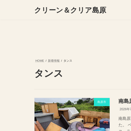
コ
ナ
クリーン＆クリア島原
ン
ビ
テ
ゲ
ン
ー
ツ
シ
へ
ョ
ス
ン
キ
に
ッ
移
プ
動
HOME
新着情報
タンス
タンス
南島
島原市
2026年
南島原
た。 