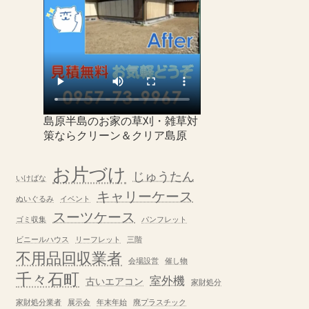
島原半島のお家の草刈・雑草対
策ならクリーン＆クリア島原
お片づけ
じゅうたん
いけばな
キャリーケース
ぬいぐるみ
イベント
スーツケース
ゴミ収集
パンフレット
ビニールハウス
リーフレット
三階
不用品回収業者
会場設営
催し物
千々石町
室外機
古いエアコン
家財処分
家財処分業者
展示会
年末年始
廃プラスチック