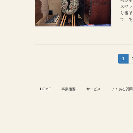
スやラ
り後
て、あ
投
固
1
定
稿
ペ
ー
の
ジ
HOME
事業概要
サービス
よくある質問
ペ
ー
ジ
送