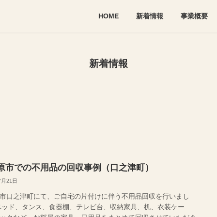
HOME
新着情報
事業概要
新着情報
原市での不用品の回収事例（口之津町）
7月21日
市口之津町にて、ご自宅の片付けに伴う不用品回収を行いまし
ベッド、タンス、食器棚、テレビ台、収納家具、机、衣装ケー