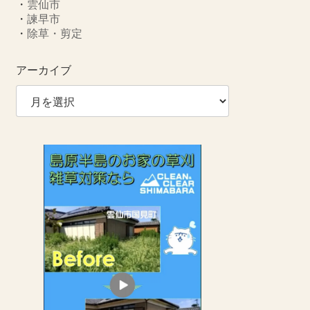
・
雲仙市
・
諫早市
・
除草・剪定
アーカイブ