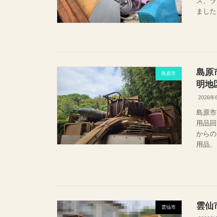
ス、ラ
ました
島原
島原市
明地
2026年
島原市
用品回
から
用品、
雲仙
雲仙市