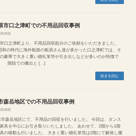
原市口之津町での不用品回収事例
4月15日
市口之津町より、不用品回収処分のご依頼をいただきました。
の時代に海外航路の船員さん達が多かった口之津町では、そ
の豪華で大きく重い婚礼箪笥や引き出しなどが多いのが特徴で
階段での搬出と […]
続きを読む
市森岳地区での不用品回収事例
3月25日
森岳地区にて、不用品の回収を行いました。 今回は、タンス
家具を中心にお引き取りいたしました。 あわせて、2階から1階
具の移動も行いました。 大きく重い婚礼箪笥は2階にて解体し搬