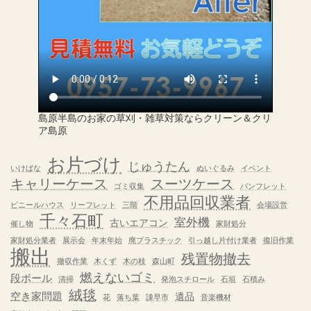
島原半島のお家の草刈・雑草対策ならクリーン＆クリ
ア島原
お片づけ
じゅうたん
いけばな
ぬいぐるみ
イベント
キャリーケース
スーツケース
ゴミ収集
パンフレット
不用品回収業者
ビニールハウス
リーフレット
三階
会場設営
千々石町
室外機
古いエアコン
催し物
家財処分
家財処分業者
展示会
年末年始
廃プラスチック
引っ越し片付け業者
復旧作業
搬出
残置物撤去
撤収作業
木くず
木の枝
森山町
燃えないゴミ
段ボール
清掃
発泡スチロール
石垣
石積み
絨毯
空き家問題
遺品
花
落ち葉
諌早市
音楽機材