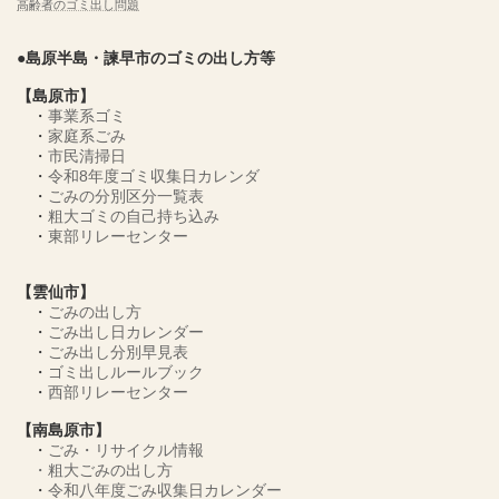
高齢者のゴミ出し問題
●島原半島・諫早市のゴミの出し方等
【島原市】
・
事業系ゴミ
・
家庭系ごみ
・
市民清掃日
・
令和8年度ゴミ収集日カレンダ
・
ごみの分別区分一覧表
・
粗大ゴミの自己持ち込み
・
東部リレーセンター
【雲仙市】
・
ごみの出し方
・
ごみ出し日カレンダー
・
ごみ出し分別早見表
・
ゴミ出しルールブック
・
西部リレーセンター
【南島原市】
・
ごみ・リサイクル情報
・
粗大ごみの出し方
・
令和八年度ごみ収集日カレンダー