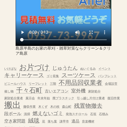
島原半島のお家の草刈・雑草対策ならクリーン＆クリ
ア島原
お片づけ
じゅうたん
いけばな
ぬいぐるみ
イベント
キャリーケース
スーツケース
ゴミ収集
パンフレット
不用品回収業者
ビニールハウス
リーフレット
三階
会場設営
千々石町
室外機
古いエアコン
催し物
家財処分
家財処分業者
展示会
年末年始
廃プラスチック
引っ越し片付け業者
復旧作業
搬出
残置物撤去
撤収作業
木くず
木の枝
森山町
燃えないゴミ
段ボール
清掃
発泡スチロール
石垣
石積み
絨毯
空き家問題
遺品
花
落ち葉
諌早市
音楽機材