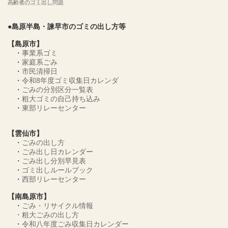
高齢者のゴミ出し問題
●島原半島・諫早市のゴミの出し方等
【島原市】
・
事業系ゴミ
・
家庭系ごみ
・
市民清掃日
・
令和8年度ゴミ収集日カレンダ
・
ごみの分別区分一覧表
・
粗大ゴミの自己持ち込み
・
東部リレーセンター
【雲仙市】
・
ごみの出し方
・
ごみ出し日カレンダー
・
ごみ出し分別早見表
・
ゴミ出しルールブック
・
西部リレーセンター
【南島原市】
・
ごみ・リサイクル情報
・
粗大ごみの出し方
・
令和八年度ごみ収集日カレンダー