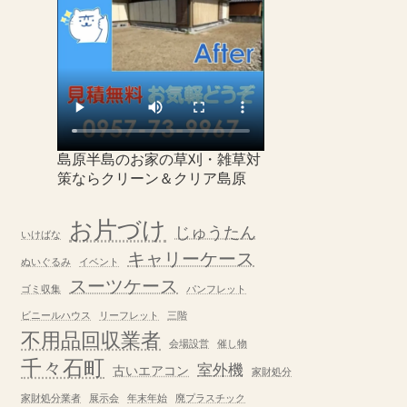
島原半島のお家の草刈・雑草対
策ならクリーン＆クリア島原
お片づけ
じゅうたん
いけばな
キャリーケース
ぬいぐるみ
イベント
スーツケース
ゴミ収集
パンフレット
ビニールハウス
リーフレット
三階
不用品回収業者
会場設営
催し物
千々石町
室外機
古いエアコン
家財処分
家財処分業者
展示会
年末年始
廃プラスチック