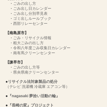
・
ごみの出し方
・
ごみ出し日カレンダー
・
ごみ出し分別早見表
・
ゴミ出しルールブック
・
西部リレーセンター
【南島原市】
・
ごみ・リサイクル情報
・
粗大ごみの出し方
・
令和八年度ごみ収集日カレンダー
・
南有馬クリーンセンター
【諫早市】
・
ごみの出し方等
・
県央県南クリーンセンター
●
リサイクル法対象製品の処分
（テレビ 洗濯機 冷蔵庫 エアコン等）
●
『nagasaki 夢拾い活動の輪』
●
『長崎の変』プロジェクト