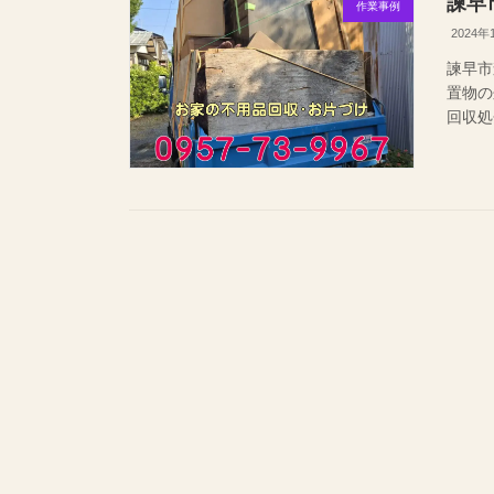
諫早
作業事例
2024年
諫早市
置物の
回収処