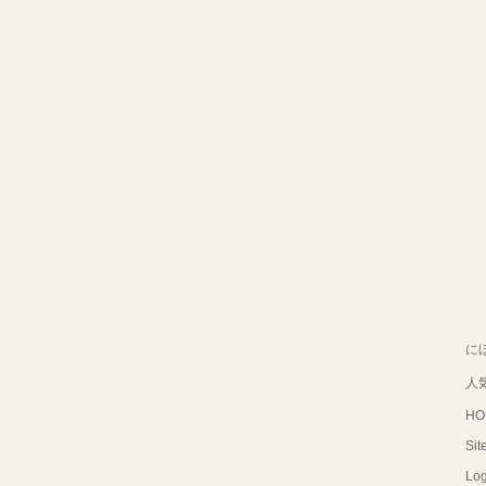
に
人
HO
Sit
Log