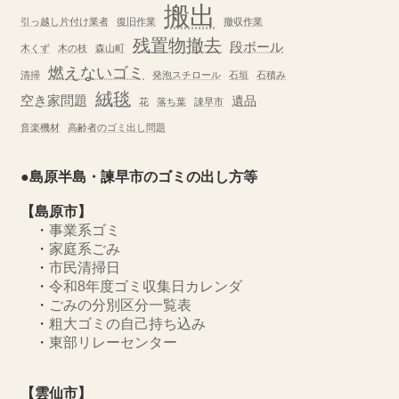
搬出
引っ越し片付け業者
復旧作業
撤収作業
残置物撤去
段ボール
木くず
木の枝
森山町
燃えないゴミ
清掃
発泡スチロール
石垣
石積み
絨毯
空き家問題
遺品
花
落ち葉
諌早市
音楽機材
高齢者のゴミ出し問題
●島原半島・諫早市のゴミの出し方等
【島原市】
・
事業系ゴミ
・
家庭系ごみ
・
市民清掃日
・
令和8年度ゴミ収集日カレンダ
・
ごみの分別区分一覧表
・
粗大ゴミの自己持ち込み
・
東部リレーセンター
【雲仙市】