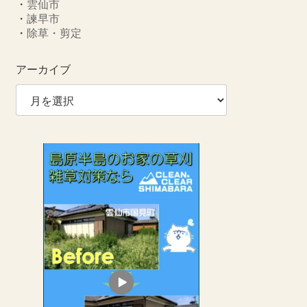
・
雲仙市
・
諫早市
・
除草・剪定
アーカイブ