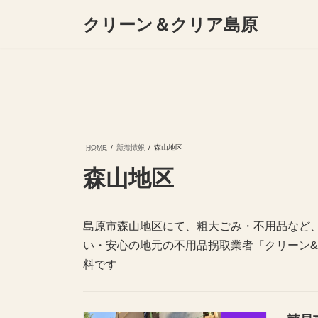
コ
ナ
クリーン＆クリア島原
ン
ビ
テ
ゲ
ン
ー
ツ
シ
へ
ョ
ス
ン
キ
に
ッ
移
プ
動
HOME
新着情報
森山地区
森山地区
島原市森山地区にて、粗大ごみ・不用品など
い・安心の地元の不用品拐取業者「クリーン&
料です