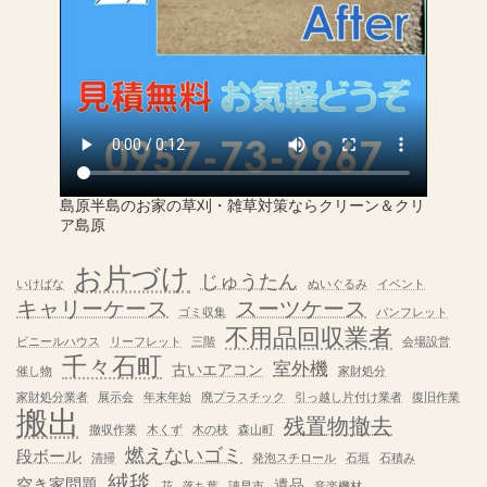
島原半島のお家の草刈・雑草対策ならクリーン＆クリ
ア島原
お片づけ
じゅうたん
いけばな
ぬいぐるみ
イベント
キャリーケース
スーツケース
ゴミ収集
パンフレット
不用品回収業者
ビニールハウス
リーフレット
三階
会場設営
千々石町
室外機
古いエアコン
催し物
家財処分
家財処分業者
展示会
年末年始
廃プラスチック
引っ越し片付け業者
復旧作業
搬出
残置物撤去
撤収作業
木くず
木の枝
森山町
燃えないゴミ
段ボール
清掃
発泡スチロール
石垣
石積み
絨毯
空き家問題
遺品
花
落ち葉
諌早市
音楽機材