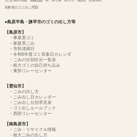
高齢者のゴミ出し問題
●島原半島・諫早市のゴミの出し方等
【島原市】
・
事業系ゴミ
・
家庭系ごみ
・
市民清掃日
・
令和8年度ゴミ収集日カレンダ
・
ごみの分別区分一覧表
・
粗大ゴミの自己持ち込み
・
東部リレーセンター
【雲仙市】
・
ごみの出し方
・
ごみ出し日カレンダー
・
ごみ出し分別早見表
・
ゴミ出しルールブック
・
西部リレーセンター
【南島原市】
・
ごみ・リサイクル情報
・
粗大ごみの出し方