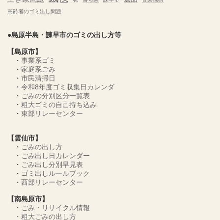
高齢者のゴミ出し問題
●島原半島・諫早市のゴミの出し方等
【島原市】
・
事業系ゴミ
・
家庭系ごみ
・
市民清掃日
・
令和8年度ゴミ収集日カレンダ
・
ごみの分別区分一覧表
・
粗大ゴミの自己持ち込み
・
東部リレーセンター
【雲仙市】
・
ごみの出し方
・
ごみ出し日カレンダー
・
ごみ出し分別早見表
・
ゴミ出しルールブック
・
西部リレーセンター
【南島原市】
・
ごみ・リサイクル情報
・
粗大ごみの出し方