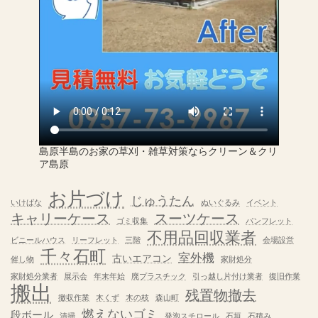
島原半島のお家の草刈・雑草対策ならクリーン＆クリ
ア島原
お片づけ
じゅうたん
いけばな
ぬいぐるみ
イベント
キャリーケース
スーツケース
ゴミ収集
パンフレット
不用品回収業者
ビニールハウス
リーフレット
三階
会場設営
千々石町
室外機
古いエアコン
催し物
家財処分
家財処分業者
展示会
年末年始
廃プラスチック
引っ越し片付け業者
復旧作業
搬出
残置物撤去
撤収作業
木くず
木の枝
森山町
燃えないゴミ
段ボール
清掃
発泡スチロール
石垣
石積み