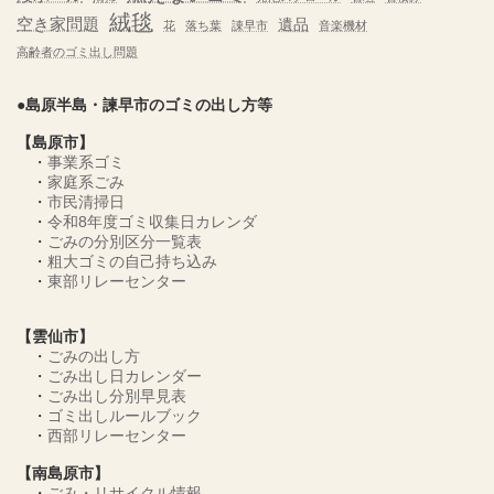
絨毯
空き家問題
遺品
花
落ち葉
諌早市
音楽機材
高齢者のゴミ出し問題
●島原半島・諫早市のゴミの出し方等
【島原市】
・
事業系ゴミ
・
家庭系ごみ
・
市民清掃日
・
令和8年度ゴミ収集日カレンダ
・
ごみの分別区分一覧表
・
粗大ゴミの自己持ち込み
・
東部リレーセンター
【雲仙市】
・
ごみの出し方
・
ごみ出し日カレンダー
・
ごみ出し分別早見表
・
ゴミ出しルールブック
・
西部リレーセンター
【南島原市】
・
ごみ・リサイクル情報