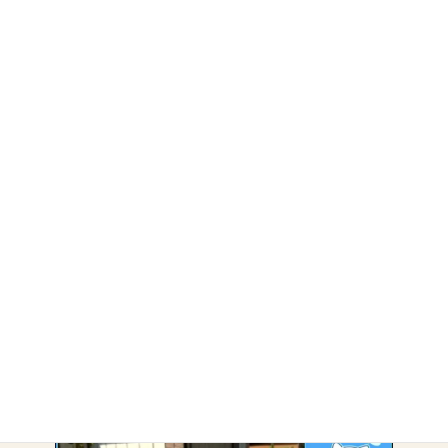
・
島原市
・
南島原市
・
雲仙市
・
諫早市
・
除草・剪定
アーカイブ