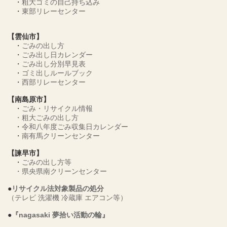
・
粗大ゴミの自己持ち込み
・
東部リレーセンター
【雲仙市】
・
ごみの出し方
・
ごみ出し日カレンダー
・
ごみ出し分別早見表
・
ゴミ出しルールブック
・
西部リレーセンター
【南島原市】
・
ごみ・リサイクル情報
・
粗大ごみの出し方
・
令和八年度ごみ収集日カレンダー
・
南有馬クリーンセンター
【諫早市】
・
ごみの出し方等
・
県央県南クリーンセンター
●
リサイクル法対象製品の処分
（テレビ 洗濯機 冷蔵庫 エアコン等）
●
『nagasaki 夢拾い活動の輪』