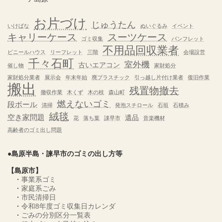
お片づけ
じゅうたん
いけばな
ぬいぐるみ
イベント
キャリーケース
スーツケース
ゴミ収集
パンフレット
不用品回収業者
ビニールハウス
リーフレット
三階
会場設営
千々石町
室外機
古いエアコン
催し物
家財処分
家財処分業者
展示会
年末年始
廃プラスチック
引っ越し片付け業者
復旧作業
搬出
残置物撤去
撤収作業
木くず
木の枝
森山町
燃えないゴミ
段ボール
清掃
発泡スチロール
石垣
石積み
絨毯
空き家問題
遺品
花
落ち葉
諌早市
音楽機材
高齢者のゴミ出し問題
●島原半島・諫早市のゴミの出し方等
【島原市】
・
事業系ゴミ
・
家庭系ごみ
・
市民清掃日
・
令和8年度ゴミ収集日カレンダ
・
ごみの分別区分一覧表