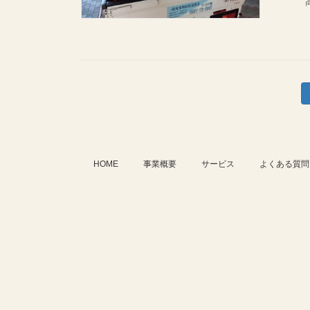
高齢
投
稿
の
HOME
事業概要
サービス
よくある質問
ペ
ー
ジ
送
り