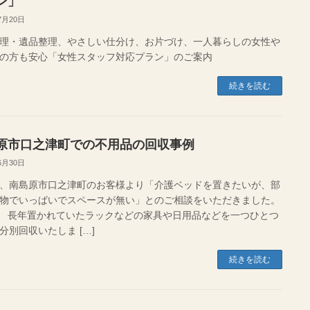
ン」
7月20日
理・遺品整理、やさしい仕分け、お片づけ、一人暮らしの女性や
の方も安心「女性スタッフ対応プラン」のご案内
続きを読む
原市口之津町での不用品の回収事例
6月30日
、南島原市口之津町のお客様より「介護ベッドを置きたいが、部
物でいっぱいでスペースが無い」とのご相談をいただきました。
置かれていたラックなどの家具や日用品などを一つひとつ
分別回収いたしま […]
続きを読む