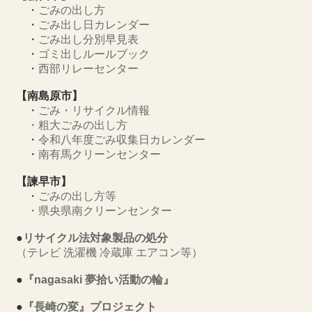
・
ごみの出し方
・
ごみ出し日カレンダー
・
ごみ出し分別早見表
・
ゴミ出しルールブック
・
西部リレーセンター
【南島原市】
・
ごみ・リサイクル情報
・
粗大ごみの出し方
・
令和八年度ごみ収集日カレンダー
・
南有馬クリーンセンター
【諫早市】
・
ごみの出し方等
・
県央県南クリーンセンター
●
リサイクル法対象製品の処分
（テレビ 洗濯機 冷蔵庫 エアコン等）
●
『nagasaki 夢拾い活動の輪』
●
『長崎の変』プロジェクト