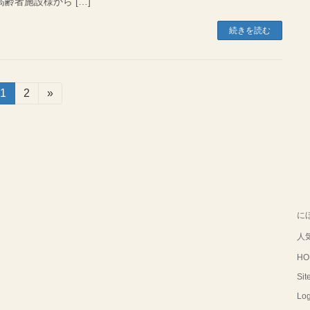
者施設様から […]
続きを読む
固
1
固
2
»
定
定
ペ
ペ
ー
ー
ジ
ジ
に
人
HO
Sit
Log