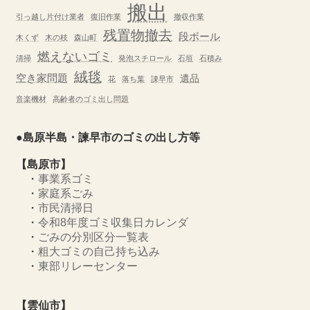
搬出
引っ越し片付け業者
復旧作業
撤収作業
残置物撤去
段ボール
木くず
木の枝
森山町
燃えないゴミ
清掃
発泡スチロール
石垣
石積み
絨毯
空き家問題
遺品
花
落ち葉
諌早市
音楽機材
高齢者のゴミ出し問題
●島原半島・諫早市のゴミの出し方等
【島原市】
・
事業系ゴミ
・
家庭系ごみ
・
市民清掃日
・
令和8年度ゴミ収集日カレンダ
・
ごみの分別区分一覧表
・
粗大ゴミの自己持ち込み
・
東部リレーセンター
【雲仙市】