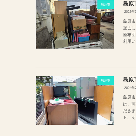
島原
島原市
2025年
島原市
退去に
座布
利用い
島原
島原市
2024年
島原市
は、高
だきま
ド、そ