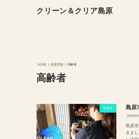
コ
ナ
クリーン＆クリア島原
ン
ビ
テ
ゲ
ン
ー
ツ
シ
へ
ョ
ス
ン
キ
に
ッ
移
プ
動
HOME
新着情報
高齢者
高齢者
島原
島原市
2025年
島原市
きまし