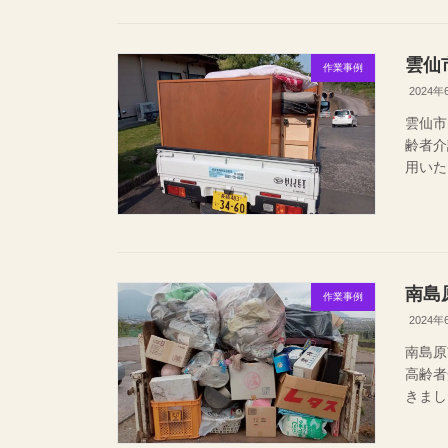
雲仙
作業事例
2024年
雲仙市
齢者
用い
南島
作業事例
2024年
南島原
高齢者
きま