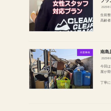
プラ
2025年
生前整
高齢者
南島
作業事例
2025年
今回は
屋が荷
長年
丁寧に