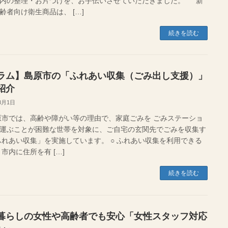
内の整理・お片づけを、お手伝いさせていただきました。 新
齢者向け衛生商品は、 […]
続きを読む
ラム】島原市の「ふれあい収集（ごみ出し支援）」
紹介
8月1日
では、高齢や障がい等の理由で、家庭ごみを ごみステーショ
運ぶことが困難な世帯を対象に、ご自宅の玄関先でごみを収集す
ふれあい収集」を実施しています。 ○ ふれあい収集を利用できる
市内に住所を有 […]
続きを読む
暮らしの女性や高齢者でも安心「女性スタッフ対応