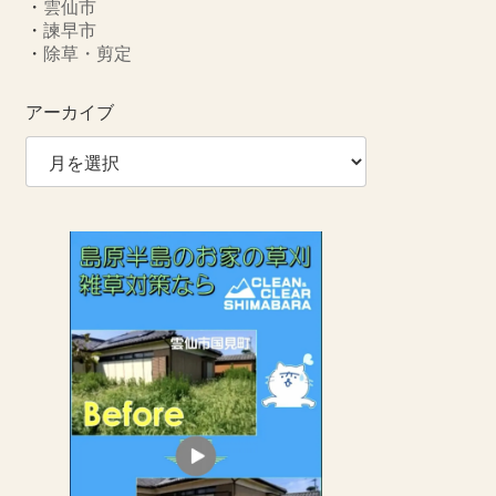
・
雲仙市
・
諫早市
・
除草・剪定
アーカイブ