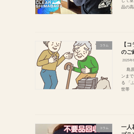
して室
品の高
【コ
コラム
のご
2025年
島原市
ンまで
る 「
世帯 
一人
コラム