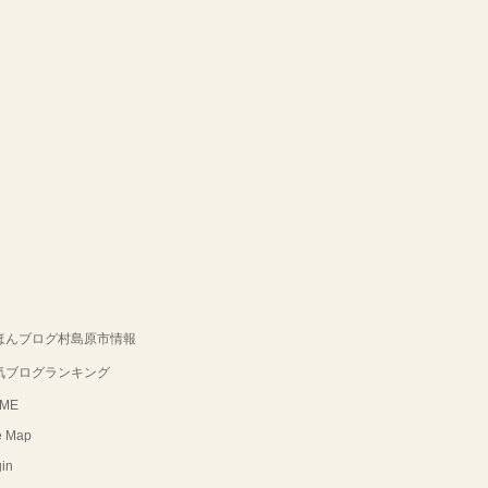
ほんブログ村島原市情報
気ブログランキング
ME
e Map
in