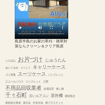
島原半島のお家の草刈・雑草対
策ならクリーン＆クリア島原
お片づけ
じゅうたん
いけばな
キャリーケース
ぬいぐるみ
イベント
スーツケース
ゴミ収集
パンフレット
ビニールハウス
リーフレット
三階
不用品回収業者
会場設営
催し物
千々石町
室外機
古いエアコン
家財処分
家財処分業者
展示会
年末年始
廃プラスチック