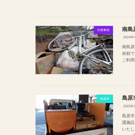
南島
作業事例
2024年
南島原
依頼
ご利
島原
島原市
2023年
島原市
護施設
いたし