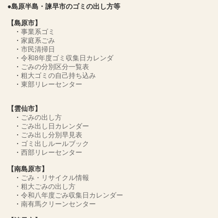
●島原半島・諫早市のゴミの出し方等
【島原市】
・
事業系ゴミ
・
家庭系ごみ
・
市民清掃日
・
令和8年度ゴミ収集日カレンダ
・
ごみの分別区分一覧表
・
粗大ゴミの自己持ち込み
・
東部リレーセンター
【雲仙市】
・
ごみの出し方
・
ごみ出し日カレンダー
・
ごみ出し分別早見表
・
ゴミ出しルールブック
・
西部リレーセンター
【南島原市】
・
ごみ・リサイクル情報
・
粗大ごみの出し方
・
令和八年度ごみ収集日カレンダー
・
南有馬クリーンセンター