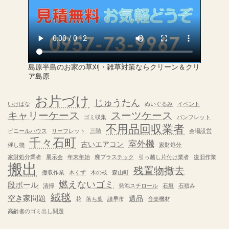
島原半島のお家の草刈・雑草対策ならクリーン＆クリ
ア島原
お片づけ
じゅうたん
いけばな
ぬいぐるみ
イベント
キャリーケース
スーツケース
ゴミ収集
パンフレット
不用品回収業者
ビニールハウス
リーフレット
三階
会場設営
千々石町
室外機
古いエアコン
催し物
家財処分
家財処分業者
展示会
年末年始
廃プラスチック
引っ越し片付け業者
復旧作業
搬出
残置物撤去
撤収作業
木くず
木の枝
森山町
燃えないゴミ
段ボール
清掃
発泡スチロール
石垣
石積み
絨毯
空き家問題
遺品
花
落ち葉
諌早市
音楽機材
高齢者のゴミ出し問題