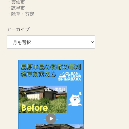
・
雲仙市
・
諫早市
・
除草・剪定
アーカイブ