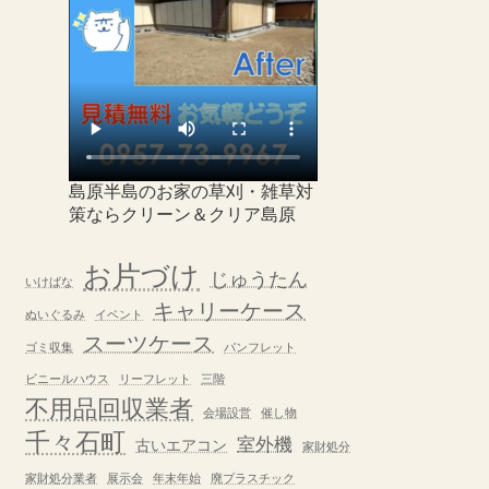
島原半島のお家の草刈・雑草対
策ならクリーン＆クリア島原
お片づけ
じゅうたん
いけばな
キャリーケース
ぬいぐるみ
イベント
スーツケース
ゴミ収集
パンフレット
ビニールハウス
リーフレット
三階
不用品回収業者
会場設営
催し物
千々石町
室外機
古いエアコン
家財処分
家財処分業者
展示会
年末年始
廃プラスチック