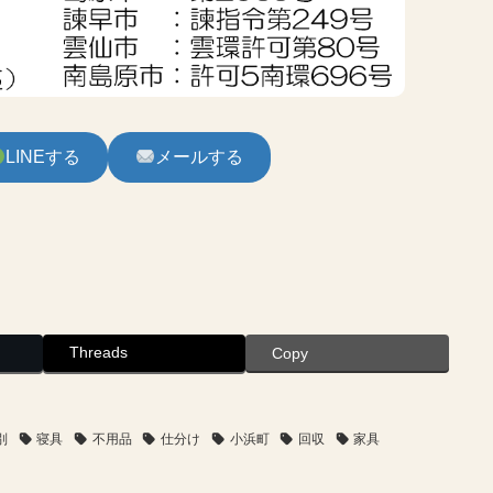
LINEする
メールする
Threads
Copy
別
寝具
不用品
仕分け
小浜町
回収
家具