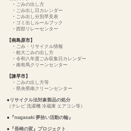
・
ごみの出し方
・
ごみ出し日カレンダー
・
ごみ出し分別早見表
・
ゴミ出しルールブック
・
西部リレーセンター
【南島原市】
・
ごみ・リサイクル情報
・
粗大ごみの出し方
・
令和八年度ごみ収集日カレンダー
・
南有馬クリーンセンター
【諫早市】
・
ごみの出し方等
・
県央県南クリーンセンター
●
リサイクル法対象製品の処分
（テレビ 洗濯機 冷蔵庫 エアコン等）
●
『nagasaki 夢拾い活動の輪』
●
『長崎の変』プロジェクト