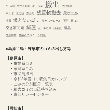
搬出
引っ越し片付け業者
復旧作業
撤収作業
残置物撤去
段ボール
木くず
木の枝
森山町
燃えないゴミ
清掃
発泡スチロール
石垣
石積み
絨毯
空き家問題
遺品
花
落ち葉
諌早市
音楽機材
高齢者のゴミ出し問題
●島原半島・諫早市のゴミの出し方等
【島原市】
・
事業系ゴミ
・
家庭系ごみ
・
市民清掃日
・
令和8年度ゴミ収集日カレンダ
・
ごみの分別区分一覧表
・
粗大ゴミの自己持ち込み
・
東部リレーセンター
【雲仙市】