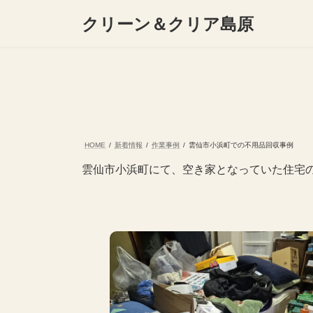
コ
ナ
クリーン＆クリア島原
ン
ビ
テ
ゲ
ン
ー
ツ
シ
へ
ョ
ス
ン
キ
に
ッ
移
プ
動
HOME
新着情報
作業事例
雲仙市小浜町での不用品回収事例
雲仙市小浜町にて、空き家となっていた住宅