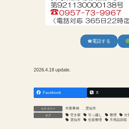
☎電話する
2026.4.18 update.
Facebook
X
作業事例
、
雲仙市
カテゴリー
空き家
引っ越し
整理
分
タグ
雲仙市
生前整理
不用品回収