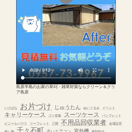
島原半島のお家の草刈・雑草対策ならクリーン＆クリ
ア島原
お片づけ
じゅうたん
いけばな
ぬいぐるみ
イベント
キャリーケース
スーツケース
ゴミ収集
パンフレット
不用品回収業者
ビニールハウス
リーフレット
三階
会場設営
千々石町
室外機
古いエアコン
催し物
家財処分