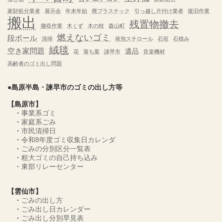
家財処分業者
展示会
年末年始
廃プラスチック
引っ越し片付け業者
復旧作業
搬出
残置物撤去
撤収作業
木くず
木の枝
森山町
燃えないゴミ
段ボール
清掃
発泡スチロール
石垣
石積み
絨毯
空き家問題
遺品
花
落ち葉
諌早市
音楽機材
高齢者のゴミ出し問題
●島原半島・諫早市のゴミの出し方等
【島原市】
・
事業系ゴミ
・
家庭系ごみ
・
市民清掃日
・
令和8年度ゴミ収集日カレンダ
・
ごみの分別区分一覧表
・
粗大ゴミの自己持ち込み
・
東部リレーセンター
【雲仙市】
・
ごみの出し方
・
ごみ出し日カレンダー
・
ごみ出し分別早見表