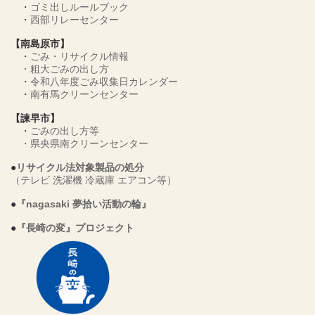
・
ゴミ出しルールブック
・
西部リレーセンター
【南島原市】
・
ごみ・リサイクル情報
・
粗大ごみの出し方
・
令和八年度ごみ収集日カレンダー
・
南有馬クリーンセンター
【諫早市】
・
ごみの出し方等
・
県央県南クリーンセンター
●
リサイクル法対象製品の処分
（テレビ 洗濯機 冷蔵庫 エアコン等）
●
『nagasaki 夢拾い活動の輪』
●
『長崎の変』プロジェクト