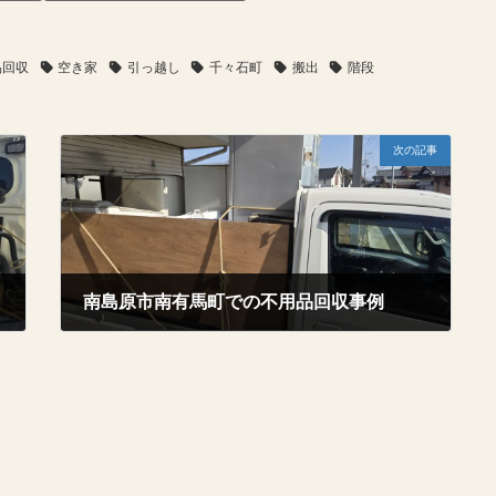
品回収
空き家
引っ越し
千々石町
搬出
階段
次の記事
南島原市南有馬町での不用品回収事例
2026年2月20日