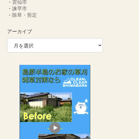
・
雲仙市
・
諫早市
・
除草・剪定
アーカイブ