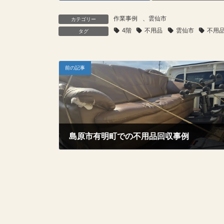
作業事例
、
雲仙市
カテゴリー
4階
不用品
雲仙市
不用
タグ
前の記事
島原市有明町での不用品回収事例
2026年2月17日