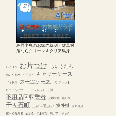
島原半島のお家の草刈・雑草対
策ならクリーン＆クリア島原
お片づけ
じゅうたん
いけばな
キャリーケース
ぬいぐるみ
イベント
スーツケース
ゴミ収集
パンフレット
ビニールハウス
リーフレット
三階
不用品回収業者
会場設営
催し物
千々石町
室外機
古いエアコン
家財処分
家財処分業者
展示会
年末年始
廃プラスチック