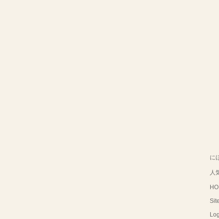
に
人
HO
Sit
Log