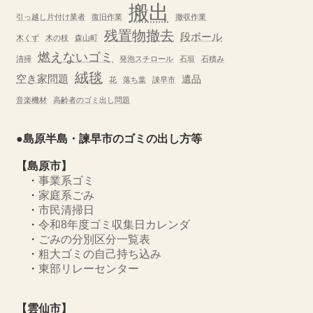
搬出
引っ越し片付け業者
復旧作業
撤収作業
残置物撤去
段ボール
木くず
木の枝
森山町
燃えないゴミ
清掃
発泡スチロール
石垣
石積み
絨毯
空き家問題
遺品
花
落ち葉
諌早市
音楽機材
高齢者のゴミ出し問題
●島原半島・諫早市のゴミの出し方等
【島原市】
・
事業系ゴミ
・
家庭系ごみ
・
市民清掃日
・
令和8年度ゴミ収集日カレンダ
・
ごみの分別区分一覧表
・
粗大ゴミの自己持ち込み
・
東部リレーセンター
【雲仙市】