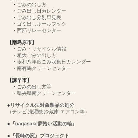
・
ごみの出し方
・
ごみ出し日カレンダー
・
ごみ出し分別早見表
・
ゴミ出しルールブック
・
西部リレーセンター
【南島原市】
・
ごみ・リサイクル情報
・
粗大ごみの出し方
・
令和八年度ごみ収集日カレンダー
・
南有馬クリーンセンター
【諫早市】
・
ごみの出し方等
・
県央県南クリーンセンター
●
リサイクル法対象製品の処分
（テレビ 洗濯機 冷蔵庫 エアコン等）
●
『nagasaki 夢拾い活動の輪』
●
『長崎の変』プロジェクト