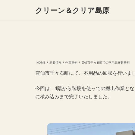
コ
ナ
クリーン＆クリア島原
ン
ビ
テ
ゲ
ン
ー
ツ
シ
へ
ョ
ス
ン
キ
に
ッ
移
プ
動
HOME
新着情報
作業事例
雲仙市千々石町での不用品回収事例
雲仙市千々石町にて、不用品の回収を行いま
今回は、4階から階段を使っての搬出作業と
に積み込みまで完了いたしました。