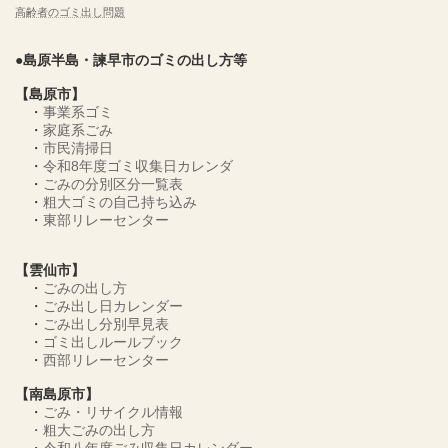
高齢者のゴミ出し問題
●島原半島・諫早市のゴミの出し方等
【島原市】
・
事業系ゴミ
・
家庭系ごみ
・
市民清掃日
・
令和8年度ゴミ収集日カレンダ
・
ごみの分別区分一覧表
・
粗大ゴミの自己持ち込み
・
東部リレーセンター
【雲仙市】
・
ごみの出し方
・
ごみ出し日カレンダー
・
ごみ出し分別早見表
・
ゴミ出しルールブック
・
西部リレーセンター
【南島原市】
・
ごみ・リサイクル情報
・
粗大ごみの出し方