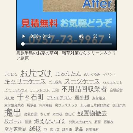
島原半島のお家の草刈・雑草対策ならクリーン＆クリ
ア島原
お片づけ
じゅうたん
いけばな
ぬいぐるみ
イベント
キャリーケース
スーツケース
ゴミ収集
パンフレット
不用品回収業者
ビニールハウス
リーフレット
三階
会場設営
千々石町
室外機
古いエアコン
催し物
家財処分
家財処分業者
展示会
年末年始
廃プラスチック
引っ越し片付け業者
復旧作業
搬出
残置物撤去
撤収作業
木くず
木の枝
森山町
燃えないゴミ
段ボール
清掃
発泡スチロール
石垣
石積み
絨毯
空き家問題
遺品
花
落ち葉
諌早市
音楽機材