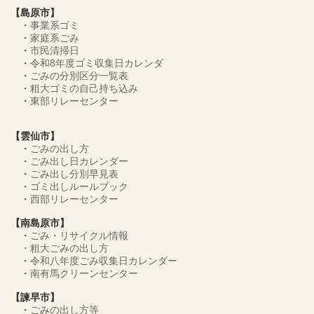
【島原市】
・
事業系ゴミ
・
家庭系ごみ
・
市民清掃日
・
令和8年度ゴミ収集日カレンダ
・
ごみの分別区分一覧表
・
粗大ゴミの自己持ち込み
・
東部リレーセンター
【雲仙市】
・
ごみの出し方
・
ごみ出し日カレンダー
・
ごみ出し分別早見表
・
ゴミ出しルールブック
・
西部リレーセンター
【南島原市】
・
ごみ・リサイクル情報
・
粗大ごみの出し方
・
令和八年度ごみ収集日カレンダー
・
南有馬クリーンセンター
【諫早市】
・
ごみの出し方等