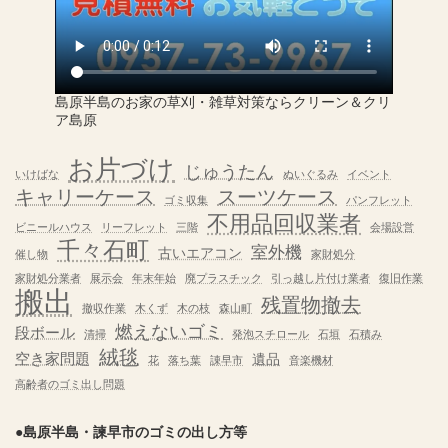
島原半島のお家の草刈・雑草対策ならクリーン＆クリ
ア島原
お片づけ
じゅうたん
いけばな
ぬいぐるみ
イベント
キャリーケース
スーツケース
ゴミ収集
パンフレット
不用品回収業者
ビニールハウス
リーフレット
三階
会場設営
千々石町
室外機
古いエアコン
催し物
家財処分
家財処分業者
展示会
年末年始
廃プラスチック
引っ越し片付け業者
復旧作業
搬出
残置物撤去
撤収作業
木くず
木の枝
森山町
燃えないゴミ
段ボール
清掃
発泡スチロール
石垣
石積み
絨毯
空き家問題
遺品
花
落ち葉
諌早市
音楽機材
高齢者のゴミ出し問題
●島原半島・諫早市のゴミの出し方等