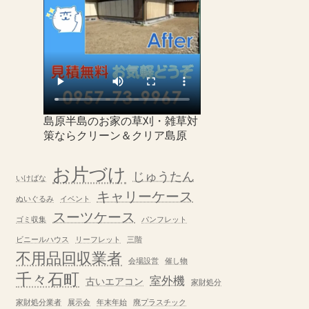
島原半島のお家の草刈・雑草対
策ならクリーン＆クリア島原
お片づけ
じゅうたん
いけばな
キャリーケース
ぬいぐるみ
イベント
スーツケース
ゴミ収集
パンフレット
ビニールハウス
リーフレット
三階
不用品回収業者
会場設営
催し物
千々石町
室外機
古いエアコン
家財処分
家財処分業者
展示会
年末年始
廃プラスチック