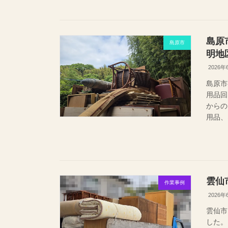
島原
島原市
明地
2026年
島原市
用品回
から
用品、
雲仙
作業事例
2026年
雲仙市
した。