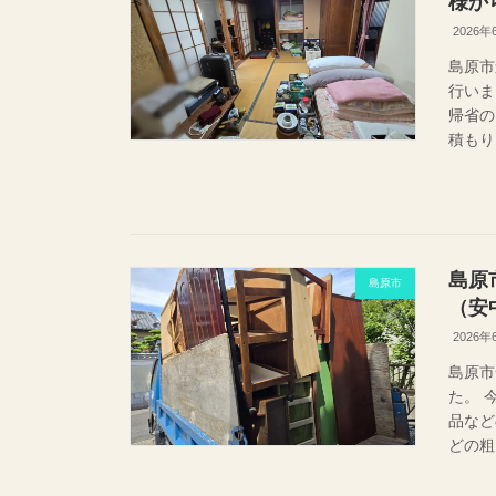
様か
2026年
島原市
行いま
帰省の
積もり
島原
島原市
（安
2026年
島原市
た。 
品など
どの粗