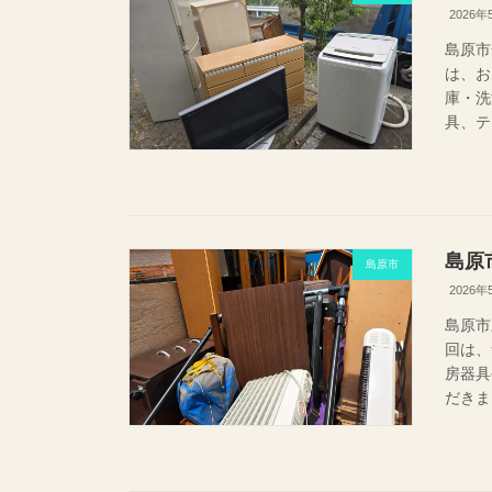
2026年
島原市
は、お
庫・洗
具、テ
島原
島原市
2026年
島原市
回は、
房器
だきま