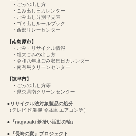
・
ごみの出し方
・
ごみ出し日カレンダー
・
ごみ出し分別早見表
・
ゴミ出しルールブック
・
西部リレーセンター
【南島原市】
・
ごみ・リサイクル情報
・
粗大ごみの出し方
・
令和八年度ごみ収集日カレンダー
・
南有馬クリーンセンター
【諫早市】
・
ごみの出し方等
・
県央県南クリーンセンター
●
リサイクル法対象製品の処分
（テレビ 洗濯機 冷蔵庫 エアコン等）
●
『nagasaki 夢拾い活動の輪』
●
『長崎の変』プロジェクト