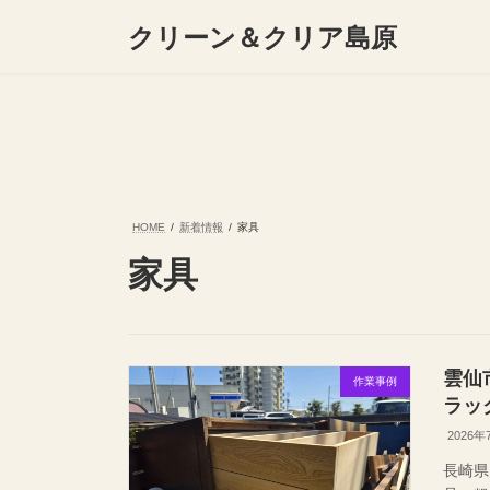
コ
ナ
クリーン＆クリア島原
ン
ビ
テ
ゲ
ン
ー
ツ
シ
へ
ョ
ス
ン
キ
に
ッ
移
プ
動
HOME
新着情報
家具
家具
雲仙
作業事例
ラッ
2026年
長崎県