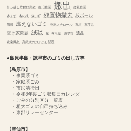
搬出
引っ越し片付け業者
復旧作業
撤収作業
残置物撤去
段ボール
木くず
木の枝
森山町
燃えないゴミ
清掃
発泡スチロール
石垣
石積み
絨毯
空き家問題
遺品
花
落ち葉
諌早市
音楽機材
高齢者のゴミ出し問題
●島原半島・諫早市のゴミの出し方等
【島原市】
・
事業系ゴミ
・
家庭系ごみ
・
市民清掃日
・
令和8年度ゴミ収集日カレンダ
・
ごみの分別区分一覧表
・
粗大ゴミの自己持ち込み
・
東部リレーセンター
【雲仙市】