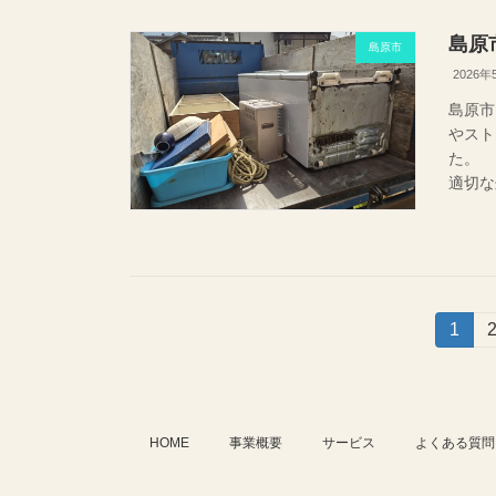
島原
島原市
2026年
島原市
やスト
た。
適切な
投
固
1
定
稿
ペ
ー
の
ジ
HOME
事業概要
サービス
よくある質問
ペ