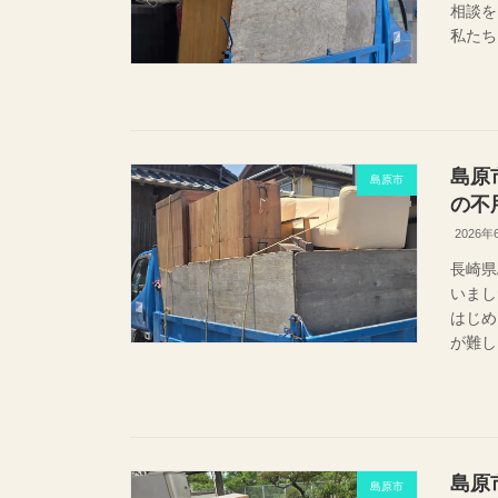
相談を
私たち
島原
島原市
の不
2026年
長崎県
いまし
はじめ
が難し
島原
島原市