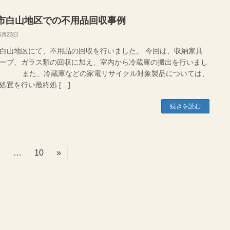
市白山地区での不用品回収事例
5月23日
白山地区にて、不用品の回収を行いました。 今回は、収納家具
ーブ、ガラス類の回収に加え、室内から冷蔵庫の搬出を行いまし
 また、冷蔵庫などの家電リサイクル対象製品については、
処置を行い最終処 […]
続きを読む
固
2
…
固
10
»
定
定
ペ
ペ
ー
ー
ジ
ジ