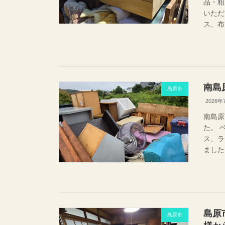
品・粗
いただ
ス、布
南島
島原市
2026年
南島原
た。 
ス、ラ
ました
島原
島原市