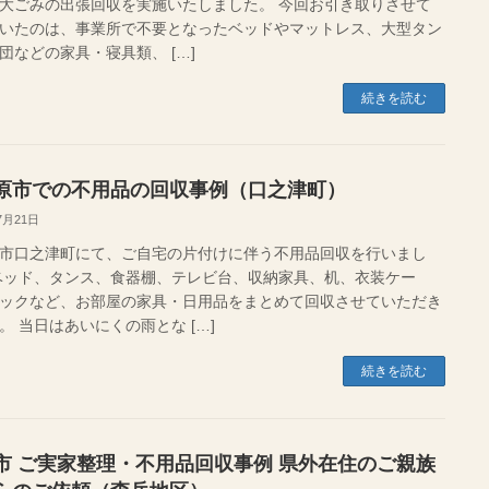
大ごみの出張回収を実施いたしました。 今回お引き取りさせて
いたのは、事業所で不要となったベッドやマットレス、大型タン
団などの家具・寝具類、 […]
続きを読む
原市での不用品の回収事例（口之津町）
7月21日
市口之津町にて、ご自宅の片付けに伴う不用品回収を行いまし
ベッド、タンス、食器棚、テレビ台、収納家具、机、衣装ケー
ックなど、お部屋の家具・日用品をまとめて回収させていただき
。 当日はあいにくの雨とな […]
続きを読む
市 ご実家整理・不用品回収事例 県外在住のご親族