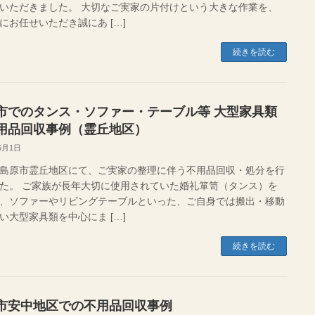
いただきました。 大切なご実家の片付けという大きな作業を、
にお任せいただき誠にあ […]
続きを読む
市でのタンス・ソファー・テーブル等 大型家具類
用品回収事例（霊丘地区）
6月1日
島原市霊丘地区にて、ご実家の整理に伴う不用品回収・処分を行
た。 ご家族が長年大切に使用されていた婚礼箪笥（タンス）を
、ソファーやリビングテーブルといった、ご自身では搬出・移動
い大型家具類を中心にま […]
続きを読む
市安中地区での不用品回収事例