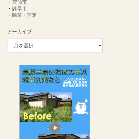
・
雲仙市
・
諫早市
・
除草・剪定
アーカイブ