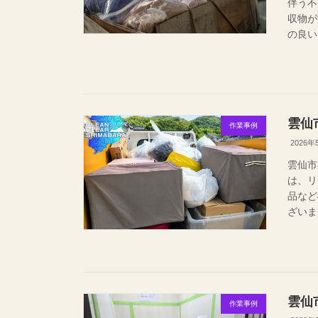
伴う不
収物が
の良い
雲仙
作業事例
2026年
雲仙市
は、リ
品な
ざいま
雲仙
作業事例