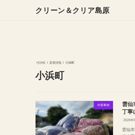
コ
ナ
クリーン＆クリア島原
ン
ビ
テ
ゲ
ン
ー
ツ
シ
へ
ョ
ス
ン
キ
に
ッ
移
プ
動
HOME
新着情報
小浜町
小浜町
雲仙
作業事例
丁寧
2026年
雲仙市