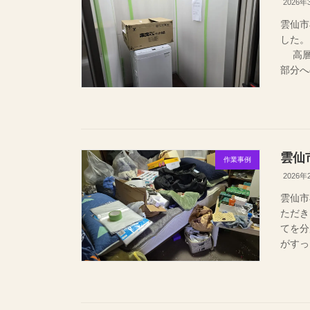
2026年
雲仙市
した。
高層
部分へ
雲仙
作業事例
2026年
雲仙市
ただ
てを
がすっ