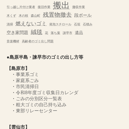
搬出
引っ越し片付け業者
復旧作業
撤収作業
残置物撤去
段ボール
木くず
木の枝
森山町
燃えないゴミ
清掃
発泡スチロール
石垣
石積み
絨毯
空き家問題
遺品
花
落ち葉
諌早市
音楽機材
高齢者のゴミ出し問題
●島原半島・諫早市のゴミの出し方等
【島原市】
・
事業系ゴミ
・
家庭系ごみ
・
市民清掃日
・
令和8年度ゴミ収集日カレンダ
・
ごみの分別区分一覧表
・
粗大ゴミの自己持ち込み
・
東部リレーセンター
【雲仙市】