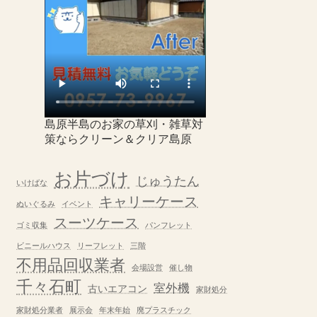
島原半島のお家の草刈・雑草対
策ならクリーン＆クリア島原
お片づけ
じゅうたん
いけばな
キャリーケース
ぬいぐるみ
イベント
スーツケース
ゴミ収集
パンフレット
ビニールハウス
リーフレット
三階
不用品回収業者
会場設営
催し物
千々石町
室外機
古いエアコン
家財処分
家財処分業者
展示会
年末年始
廃プラスチック