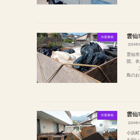
雲仙
作業事例
2024年
雲仙市
団、衣
ご利
島のお
雲仙
作業事例
2024年
小浜町
を行