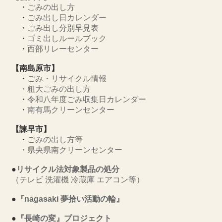
・
ごみの出し方
・
ごみ出し日カレンダー
・
ごみ出し分別早見表
・
ゴミ出しルールブック
・
西部リレーセンター
【南島原市】
・
ごみ・リサイクル情報
・
粗大ごみの出し方
・
令和八年度ごみ収集日カレンダー
・
南有馬クリーンセンター
【諫早市】
・
ごみの出し方等
・
県央県南クリーンセンター
●
リサイクル法対象製品の処分
（テレビ 洗濯機 冷蔵庫 エアコン等）
●
『nagasaki 夢拾い活動の輪』
●
『長崎の変』プロジェクト