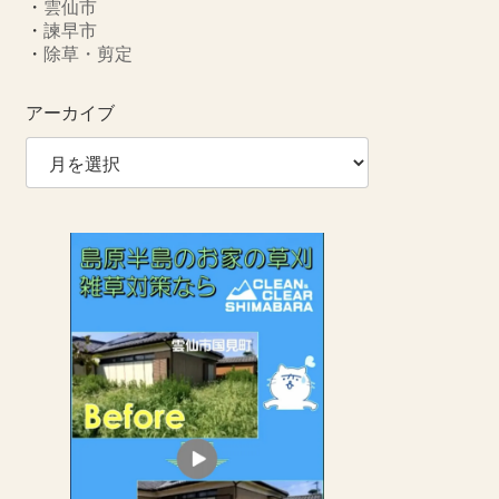
・
雲仙市
・
諫早市
・
除草・剪定
アーカイブ