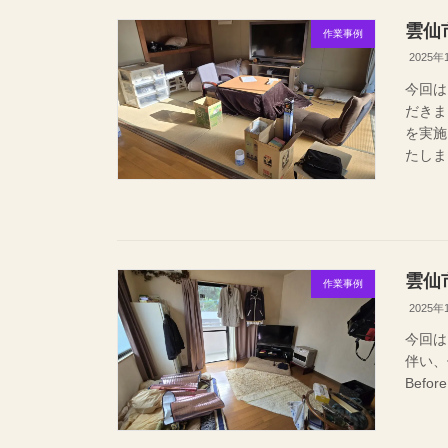
雲仙
作業事例
2025年
今回は
だきま
を実施
たしま
雲仙
作業事例
2025年
今回は
伴い
Befo