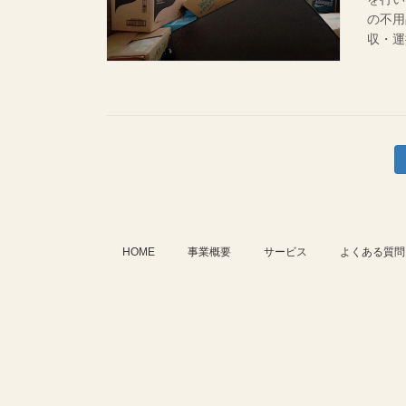
の不用
収・運
投
稿
の
HOME
事業概要
サービス
よくある質問
ペ
ー
ジ
送