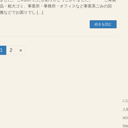
品・粗大ゴミ、事業所・事務所・オフィスなど事業系ごみの回
搬などでお困りでし […]
続きを読む
固
1
固
2
»
定
定
ペ
ペ
ー
ー
ジ
ジ
に
人
HO
Sit