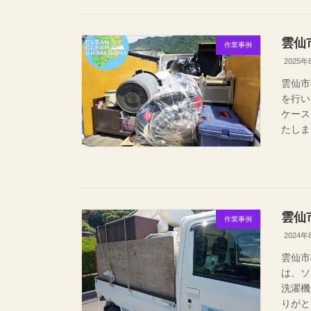
雲仙
作業事例
2025年
雲仙市
を行い
ケース
たしま
雲仙
作業事例
2024年
雲仙市
は、ソ
洗濯
りがと